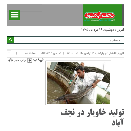
امروز : دوشنبه, ۱۹ مرداد , ۱۴۰۵
تاریخ انتشار : چهارشنبه 2 نوامبر 2016 - 4:05
کد خبر : 30642
مشاهده :
-
چاپ خبر
تولید خاویار در نجف
آباد