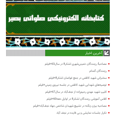
آخرین اخبار
مصاحبۀ رزمندگان خمینی‌شهری لشکر8 در سال63+فیلم
رزمندگان گمنام
سخنرانی شهید کاظمی در جمع غواصان لشکر8+فیلم
توصیه‌های شهدایی شهید کاظمی در جلسه نیروی زمینی+فیلم
کلیپ شهید مهدی رحیم‌زاده از نجف‌آباد در سال67+فیلم
کلاس آموزشی رزمندگان لشکر8 در اوایل دهه60+فیلم
مصاحبه بیژن زنگنه در تشییع شهیدان شاخص جهاد نجف‌آباد+فیلم
تکرار جلسات نمایشی و بی فایده در نجف آباد