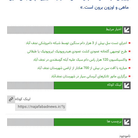
ماهی و اوزون برون است.»
اخبار مرتبط
اجرای تست سل بیش از 3 هزار دام سنگین توسط شبکه دامپزشکی نجف آباد
طرح توجیهی گلخانه عمودی کشت عمودی هیدروپونیک ایروپونیک یا طبقاتی
واکسیناسیون 120 هزار راس دام سبک علیه آبله گوسفندی در نجف آباد
مبارزه با آفت سن در بیش از 700 هکتار از اراضی شهرستان نجف آباد
برگزاری مانور تانکرهای آبرسانی سیار در شهرستان نجف‌آباد
لینک کوتاه
لینک کوتاه
برچسب ها
ناموجود