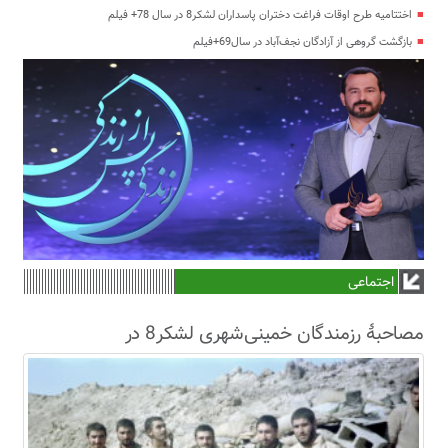
اختتامیه طرح اوقات فراغت دختران پاسداران لشکر8 در سال 78+ فیلم
بازگشت گروهی از آزادگان نجف‌آباد در سال69+فیلم
اجتماعی
مصاحبۀ رزمندگان خمینی‌شهری لشکر8 در
سال63+فیلم