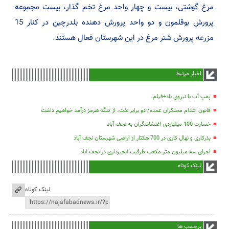
مرغ گوشتی، بیست و چهار واحد مرغ تخم گذار، بیست مجموعه
پرورش بوقلمون و دو واحد پرورش دهنده بلدرچین در کنار 15
مزرعه پرورش شتر مرغ در این شهرستان فعال هستند.
اخبار مرتبط
پمپ آب با نیروی باد+فیلم
قانون اعدام محتکران عمده/ دو برابر نفت، از تنگه هرمز درآمد خواهیم داشت
خسارت 100 میلیاردی اغتشاشگران به نجف آباد
بذرکاری و نهال کاری در 700 هکتار از اراضی شهرستان نجف آباد
اجرای سه میلیون متر مکعب ظرفیت آبخیزداری در نجف آباد
لینک کوتاه
لینک کوتاه
برچسب ها