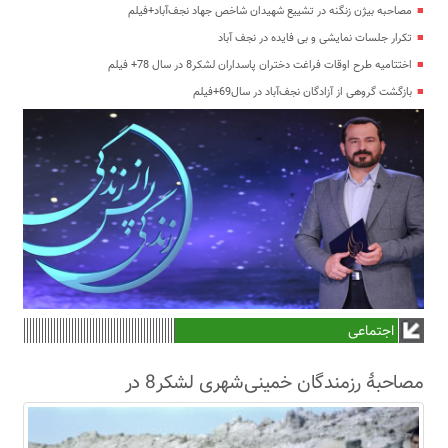
مصاحبه بیژن زنگنه در تشییع شهیدان شاخص جهاد نجف‌آباد+فیلم
تکرار جلسات نمایشی و بی فایده در نجف آباد
اختتامیه طرح اوقات فراغت دختران پاسداران لشکر8 در سال 78+ فیلم
بازگشت گروهی از آزادگان نجف‌آباد در سال69+فیلم
اجتماعی
مصاحبۀ رزمندگان خمینی‌شهری لشکر8 در
سال63+فیلم