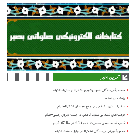
آخرین اخبار
مصاحبۀ رزمندگان خمینی‌شهری لشکر8 در سال63+فیلم
رزمندگان گمنام
سخنرانی شهید کاظمی در جمع غواصان لشکر8+فیلم
توصیه‌های شهدایی شهید کاظمی در جلسه نیروی زمینی+فیلم
کلیپ شهید مهدی رحیم‌زاده از نجف‌آباد در سال67+فیلم
کلاس آموزشی رزمندگان لشکر8 در اوایل دهه60+فیلم