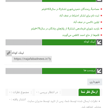
مصاحبۀ رزمندگان خمینی‌شهری لشکر8 در سال63+فیلم
ثبت نام برای لشکر احتیاط در نجف آباد
اولین تاکسی در نجف آباد
بازدید شورای فرماندهی لشکر8 از پلاژهای چادگان در سال79+فیلم
قلم‌ها از حاج احمد کاظمی می‌گویند
لینک کوتاه
لینک کوتاه
برچسب ها
شهرداری
در انتظار بررسی : 0
مجموع نظرات : 0
ارسال نظر شما
انتشار یافته : 0
نظرات ارسال شده توسط شما، پس از تایید توسط مدیران سایت
منتشر خواهد شد.