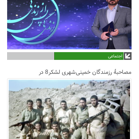
اجتماعی
مصاحبۀ رزمندگان خمینی‌شهری لشکر8 در
سال63+فیلم