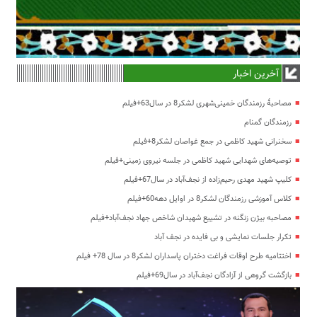
آخرین اخبار
مصاحبۀ رزمندگان خمینی‌شهری لشکر8 در سال63+فیلم
رزمندگان گمنام
سخنرانی شهید کاظمی در جمع غواصان لشکر8+فیلم
توصیه‌های شهدایی شهید کاظمی در جلسه نیروی زمینی+فیلم
کلیپ شهید مهدی رحیم‌زاده از نجف‌آباد در سال67+فیلم
کلاس آموزشی رزمندگان لشکر8 در اوایل دهه60+فیلم
مصاحبه بیژن زنگنه در تشییع شهیدان شاخص جهاد نجف‌آباد+فیلم
تکرار جلسات نمایشی و بی فایده در نجف آباد
اختتامیه طرح اوقات فراغت دختران پاسداران لشکر8 در سال 78+ فیلم
بازگشت گروهی از آزادگان نجف‌آباد در سال69+فیلم