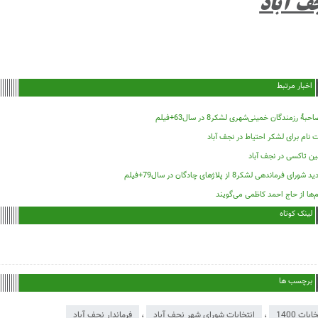
ف آباد
اخبار مرتبط
حبۀ رزمندگان خمینی‌شهری لشکر8 در سال63+فیلم
 نام برای لشکر احتیاط در نجف آباد
ین تاکسی در نجف آباد
د شورای فرماندهی لشکر8 از پلاژهای چادگان در سال79+فیلم
‌ها از حاج احمد کاظمی می‌گویند
لینک کوتاه
برچسب ها
ابات 1400
،
انتخابات شورای شهر نجف آباد
،
فرماندار نجف آباد