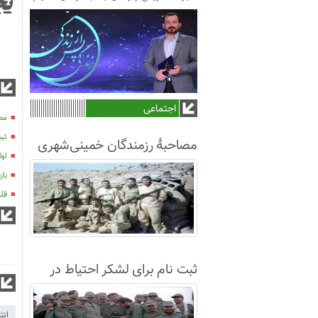
نج
اجتماعی
مصا
ثبت
مصاحبۀ رزمندگان خمینی‌شهری
اول
لشکر8 در سال63+فیلم
بازدی
قلم
ثبت نام برای لشکر احتیاط در
نجف آباد
انتخ