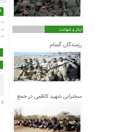
ا
ن
ایثار و شهادت
ن
ن
رزمندگان گمنام
سخنرانی شهید کاظمی در جمع
−
2
غواصان لشکر8+فیلم