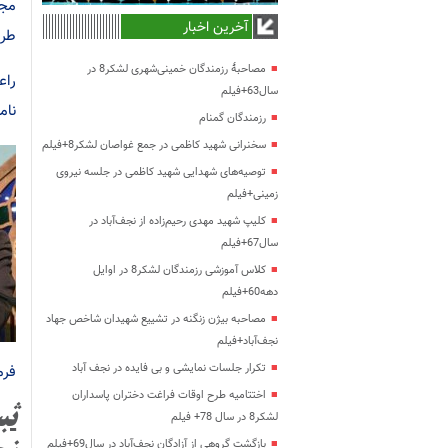
آخرین اخبار
طری
مصاحبۀ رزمندگان خمینی‌شهری لشکر8 در
سال63+فیلم
نام
رزمندگان گمنام
سخنرانی شهید کاظمی در جمع غواصان لشکر8+فیلم
توصیه‌های شهدایی شهید کاظمی در جلسه نیروی
زمینی+فیلم
کلیپ شهید مهدی رحیم‌زاده از نجف‌آباد در
سال67+فیلم
کلاس آموزشی رزمندگان لشکر8 در اوایل
دهه60+فیلم
مصاحبه بیژن زنگنه در تشییع شهیدان شاخص جهاد
نجف‌آباد+فیلم
تکرار جلسات نمایشی و بی فایده در نجف آباد
فرم
اختتامیه طرح اوقات فراغت دختران پاسداران
لشکر8 در سال 78+ فیلم
بازگشت گروهی از آزادگان نجف‌آباد در سال69+فیلم