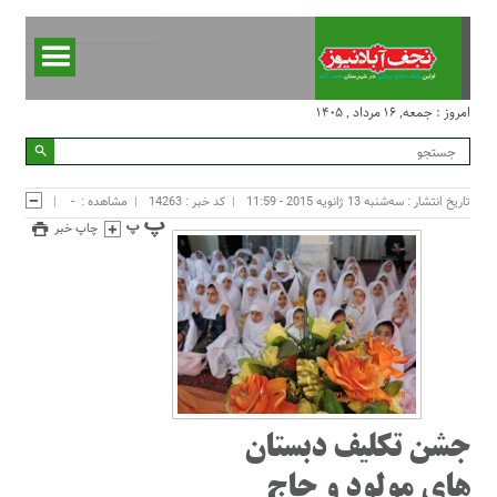
امروز : جمعه, ۱۶ مرداد , ۱۴۰۵
تاریخ انتشار : سه‌شنبه 13 ژانویه 2015 - 11:59
کد خبر : 14263
مشاهده :
-
چاپ خبر
جشن تکلیف دبستان
های مولود و حاج