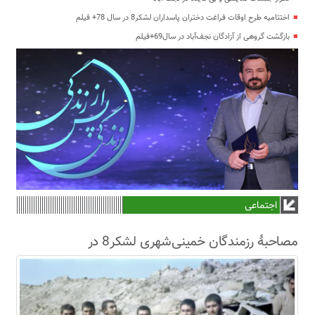
اختتامیه طرح اوقات فراغت دختران پاسداران لشکر8 در سال 78+ فیلم
بازگشت گروهی از آزادگان نجف‌آباد در سال69+فیلم
اجتماعی
مصاحبۀ رزمندگان خمینی‌شهری لشکر8 در
سال63+فیلم