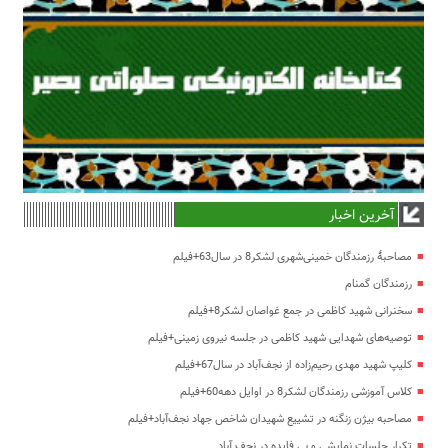
آخرین اخبار
مصاحبۀ رزمندگان خمینی‌شهری لشکر8 در سال63+فیلم
رزمندگان گمنام
سخنرانی شهید کاظمی در جمع غواصان لشکر8+فیلم
توصیه‌های شهدایی شهید کاظمی در جلسه نیروی زمینی+فیلم
کلیپ شهید مهدی رحیم‌زاده از نجف‌آباد در سال67+فیلم
کلاس آموزشی رزمندگان لشکر8 در اوایل دهه60+فیلم
مصاحبه بیژن زنگنه در تشییع شهیدان شاخص جهاد نجف‌آباد+فیلم
تکرار جلسات نمایشی و بی فایده در نجف آباد