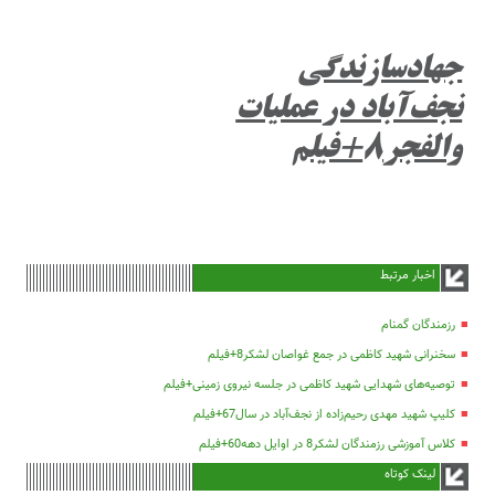
جهادسازندگی
نجف‌آباد در عملیات
والفجر۸+فیلم
اخبار مرتبط
رزمندگان گمنام
سخنرانی شهید کاظمی در جمع غواصان لشکر8+فیلم
توصیه‌های شهدایی شهید کاظمی در جلسه نیروی زمینی+فیلم
کلیپ شهید مهدی رحیم‌زاده از نجف‌آباد در سال67+فیلم
کلاس آموزشی رزمندگان لشکر8 در اوایل دهه60+فیلم
لینک کوتاه