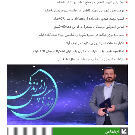
سخنرانی شهید کاظمی در جمع غواصان لشکر8+فیلم
توصیه‌های شهدایی شهید کاظمی در جلسه نیروی زمینی+فیلم
کلیپ شهید مهدی رحیم‌زاده از نجف‌آباد در سال67+فیلم
کلاس آموزشی رزمندگان لشکر8 در اوایل دهه60+فیلم
مصاحبه بیژن زنگنه در تشییع شهیدان شاخص جهاد نجف‌آباد+فیلم
تکرار جلسات نمایشی و بی فایده در نجف آباد
اختتامیه طرح اوقات فراغت دختران پاسداران لشکر8 در سال 78+ فیلم
بازگشت گروهی از آزادگان نجف‌آباد در سال69+فیلم
اجتماعی