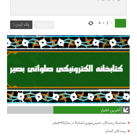
4
=
2
−
ارسال نظر
پاک کردن !
آخرین اخبار
مصاحبۀ رزمندگان خمینی‌شهری لشکر8 در سال63+فیلم
رزمندگان گمنام