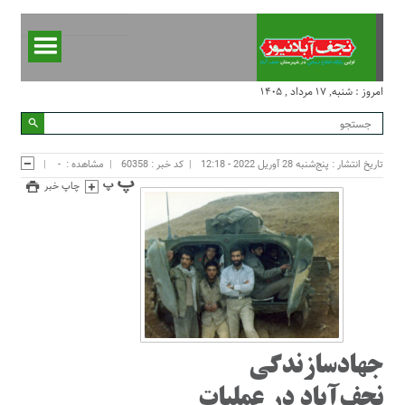
امروز : شنبه, ۱۷ مرداد , ۱۴۰۵
تاریخ انتشار : پنج‌شنبه 28 آوریل 2022 - 12:18
کد خبر : 60358
مشاهده :
-
چاپ خبر
جهادسازندگی
نجف‌آباد در عملیات