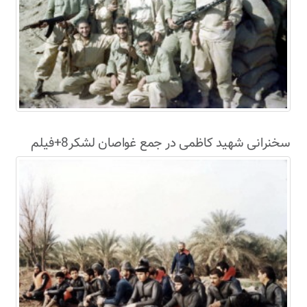
سخنرانی شهید کاظمی در جمع غواصان لشکر8+فیلم