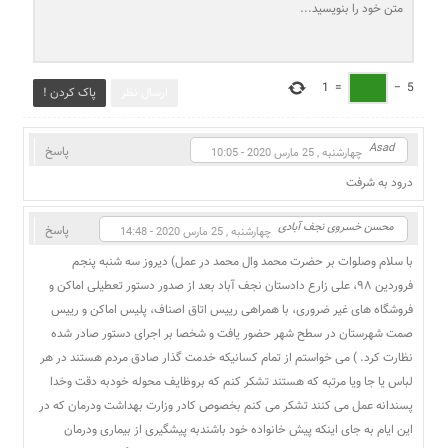
1
=
−
5
ارسال نظر
پاک کردن !
Asad
پاسخ
چهارشنبه , 25 مارس 2020 - 10:05
درود به شرفت
محسن خسروی نجف آبادی
پاسخ
چهارشنبه , 25 مارس 2020 - 14:48
با سلام وصلوات بر حضرت محمد وال محمد در عمل) دیروز سه شنبه پنجم
فروردین ۹۸، علی زارع دادستان نجف آباد بعد از صدور دستور تعطیلی اماکن و
فروشگاه های غیر ضروری، با همراهی رییس اتاق اصناف، پلیس اماکن و رییس
صمت شهرستان در سطح شهر حضور یافت و شخصا بر اجرای دستور صادر شده
نظارت کرد. ) می خواستم از تمام کسانیکه خدمت گذار صادق مردم هستند در هر
لباس یا جا ویا مرتبه که هستند تشکر کنم که بروظایف محوله خودبه دقت وخدا
پسندانه عمل می کنند تشکر می کنم بخصوص کادر وزارت بهداشت ودرمان که در
این ایام به جای اینکه پیش خانواده خود باشندبه پیشگیری از بیماری ودرمان