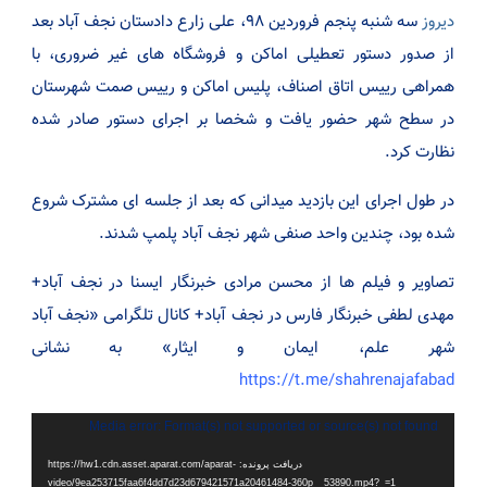
دیروز
سه شنبه پنجم فروردین ۹۸، علی زارع دادستان نجف آباد بعد
از صدور دستور تعطیلی اماکن و فروشگاه های غیر ضروری، با
همراهی رییس اتاق اصناف، پلیس اماکن و رییس صمت شهرستان
در سطح شهر حضور یافت و شخصا بر اجرای دستور صادر شده
نظارت کرد.
در طول اجرای این بازدید میدانی که بعد از جلسه ای مشترک شروع
شده بود، چندین واحد صنفی شهر نجف آباد پلمپ شدند.
تصاویر و فیلم ها از محسن مرادی خبرنگار ایسنا در نجف آباد+
مهدی لطفی خبرنگار فارس در نجف آباد+ کانال تلگرامی «نجف آباد
شهر علم، ایمان و ایثار» به نشانی
https://t.me/shahrenajafabad
نمایشگر
Media error: Format(s) not supported or source(s) not found
ویدیو
دریافت پرونده: https://hw1.cdn.asset.aparat.com/aparat-
video/9ea253715faa6f4dd7d23d679421571a20461484-360p__53890.mp4?_=1