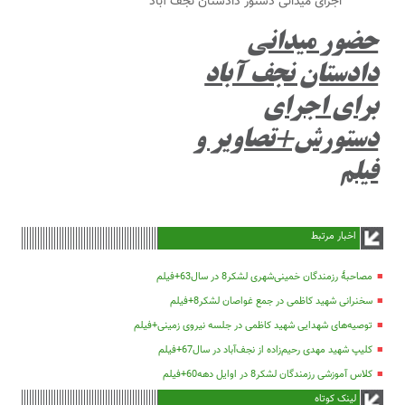
اجرای میدانی دستور دادستان نجف آباد
حضور میدانی
دادستان نجف آباد
برای اجرای
دستورش+تصاویر و
فیلم
اخبار مرتبط
مصاحبۀ رزمندگان خمینی‌شهری لشکر8 در سال63+فیلم
سخنرانی شهید کاظمی در جمع غواصان لشکر8+فیلم
توصیه‌های شهدایی شهید کاظمی در جلسه نیروی زمینی+فیلم
کلیپ شهید مهدی رحیم‌زاده از نجف‌آباد در سال67+فیلم
کلاس آموزشی رزمندگان لشکر8 در اوایل دهه60+فیلم
لینک کوتاه