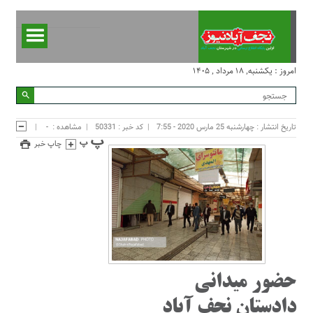
امروز : یکشنبه, ۱۸ مرداد , ۱۴۰۵
تاریخ انتشار : چهارشنبه 25 مارس 2020 - 7:55
کد خبر : 50331
مشاهده :
-
چاپ خبر
حضور میدانی
دادستان نجف آباد