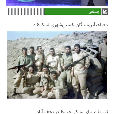
اجتماعی
مصاحبۀ رزمندگان خمینی‌شهری لشکر8 در
سال63+فیلم
ثبت نام برای لشکر احتیاط در نجف آباد