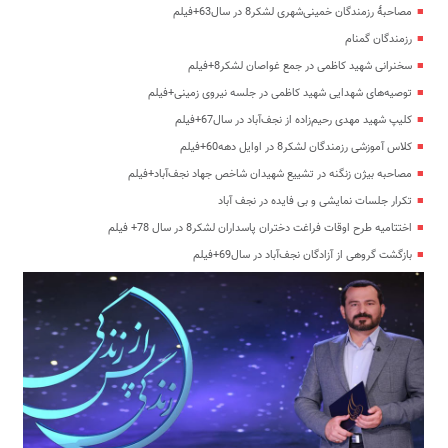
مصاحبۀ رزمندگان خمینی‌شهری لشکر8 در سال63+فیلم
رزمندگان گمنام
سخنرانی شهید کاظمی در جمع غواصان لشکر8+فیلم
توصیه‌های شهدایی شهید کاظمی در جلسه نیروی زمینی+فیلم
کلیپ شهید مهدی رحیم‌زاده از نجف‌آباد در سال67+فیلم
کلاس آموزشی رزمندگان لشکر8 در اوایل دهه60+فیلم
مصاحبه بیژن زنگنه در تشییع شهیدان شاخص جهاد نجف‌آباد+فیلم
تکرار جلسات نمایشی و بی فایده در نجف آباد
اختتامیه طرح اوقات فراغت دختران پاسداران لشکر8 در سال 78+ فیلم
بازگشت گروهی از آزادگان نجف‌آباد در سال69+فیلم