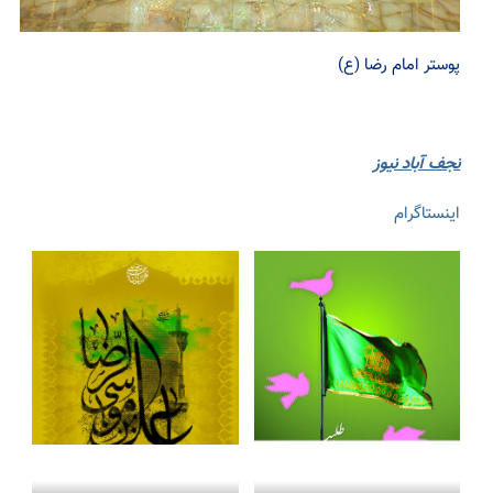
پوستر امام رضا (ع)
نجف آباد نیوز
اینستاگرام