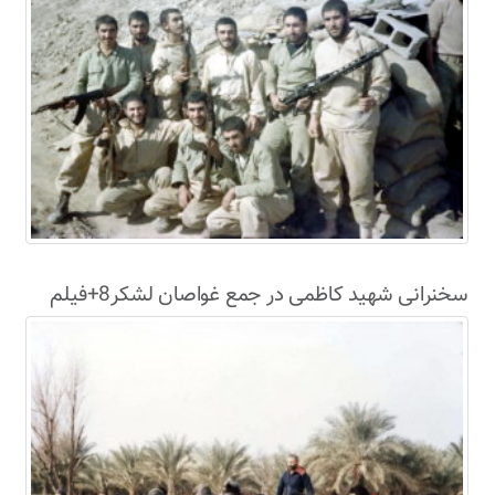
سخنرانی شهید کاظمی در جمع غواصان لشکر8+فیلم