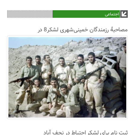
اجتماعی
مصاحبۀ رزمندگان خمینی‌شهری لشکر8 در
سال63+فیلم
ثبت نام برای لشکر احتیاط در نجف آباد