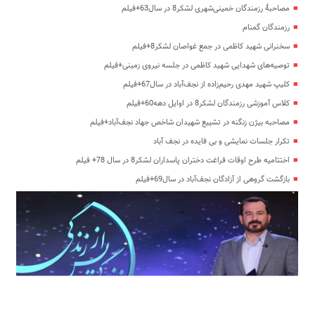
مصاحبۀ رزمندگان خمینی‌شهری لشکر8 در سال63+فیلم
رزمندگان گمنام
سخنرانی شهید کاظمی در جمع غواصان لشکر8+فیلم
توصیه‌های شهدایی شهید کاظمی در جلسه نیروی زمینی+فیلم
کلیپ شهید مهدی رحیم‌زاده از نجف‌آباد در سال67+فیلم
کلاس آموزشی رزمندگان لشکر8 در اوایل دهه60+فیلم
مصاحبه بیژن زنگنه در تشییع شهیدان شاخص جهاد نجف‌آباد+فیلم
تکرار جلسات نمایشی و بی فایده در نجف آباد
اختتامیه طرح اوقات فراغت دختران پاسداران لشکر8 در سال 78+ فیلم
بازگشت گروهی از آزادگان نجف‌آباد در سال69+فیلم