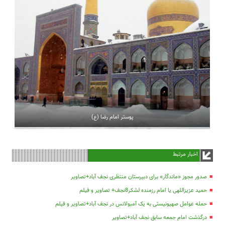
پوستر امام رضا (ع)
اخبار مرتبط
صدور مجوز «ماندگار» برای دبیرستان منتظری نجف آباد+تصاویر
حمید عزیزاللهی یا امام رزمنده لشکر8نجف+ تصاویر و فیلم
حمله عوامل صهیونیستی به یک آمبولانس در نجف آباد+تصاویر و فیلم
درگذشت امام جمعه سابق نجف آباد+تصاویر