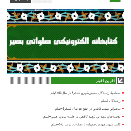
آخرین اخبار
مصاحبۀ رزمندگان خمینی‌شهری لشکر8 در سال63+فیلم
رزمندگان گمنام
سخنرانی شهید کاظمی در جمع غواصان لشکر8+فیلم
توصیه‌های شهدایی شهید کاظمی در جلسه نیروی زمینی+فیلم
کلیپ شهید مهدی رحیم‌زاده از نجف‌آباد در سال67+فیلم