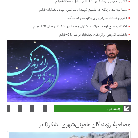
کلاس آموزشی رزمندگان لشکر8 در اوایل دهه60+فیلم
مصاحبه بیژن زنگنه در تشییع شهیدان شاخص جهاد نجف‌آباد+فیلم
تکرار جلسات نمایشی و بی فایده در نجف آباد
اختتامیه طرح اوقات فراغت دختران پاسداران لشکر8 در سال 78+ فیلم
بازگشت گروهی از آزادگان نجف‌آباد در سال69+فیلم
اجتماعی
مصاحبۀ رزمندگان خمینی‌شهری لشکر8 در
سال63+فیلم