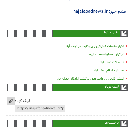
منبع خبر: najafabadnews.ir
اخبار مرتبط
تکرار جلسات نمایشی و بی فایده در نجف آباد
در تولید محتوا ضعف داریم
گنده لات نجف آباد
حسینیه اعظم نجف آباد
انتشار کتابی از روایت های بازگشت آزادگان نجف آباد
لینک کوتاه
لینک کوتاه
برچسب ها