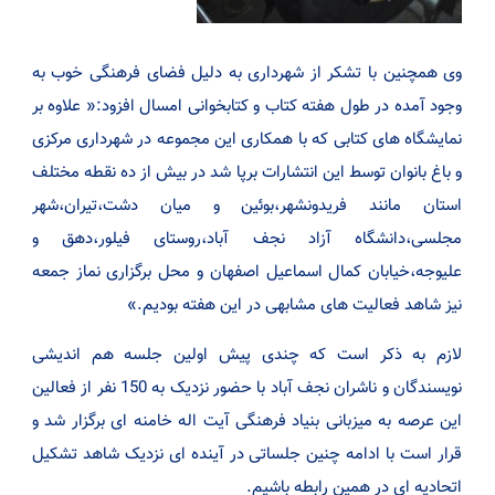
وی همچنین با تشکر از شهرداری به دلیل فضای فرهنگی خوب به
وجود آمده در طول هفته کتاب و کتابخوانی امسال افزود:« علاوه بر
نمایشگاه های کتابی که با همکاری این مجموعه در شهرداری مرکزی
و باغ بانوان توسط این انتشارات برپا شد در بیش از ده نقطه مختلف
استان مانند فریدونشهر،بوئین و میان دشت،تیران،شهر
مجلسی،دانشگاه آزاد نجف آباد،روستای فیلور،دهق و
علیوجه،خیابان کمال اسماعیل اصفهان و محل برگزاری نماز جمعه
نیز شاهد فعالیت های مشابهی در این هفته بودیم.»
لازم به ذکر است که چندی پیش اولین جلسه هم اندیشی
نویسندگان و ناشران نجف آباد با حضور نزدیک به 150 نفر از فعالین
این عرصه به میزبانی بنیاد فرهنگی آیت اله خامنه ای برگزار شد و
قرار است با ادامه چنین جلساتی در آینده ای نزدیک شاهد تشکیل
اتحادیه ای در همین رابطه باشیم.