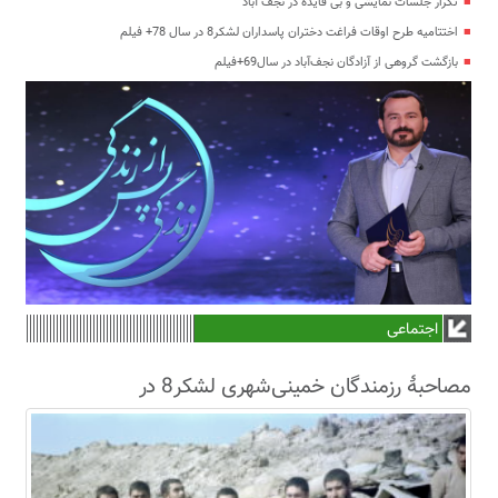
تکرار جلسات نمایشی و بی فایده در نجف آباد
اختتامیه طرح اوقات فراغت دختران پاسداران لشکر8 در سال 78+ فیلم
بازگشت گروهی از آزادگان نجف‌آباد در سال69+فیلم
اجتماعی
مصاحبۀ رزمندگان خمینی‌شهری لشکر8 در
سال63+فیلم