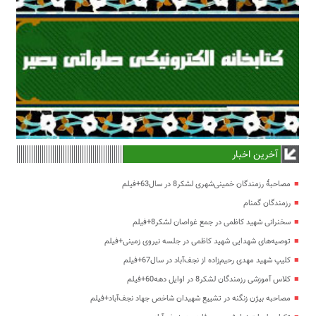
آخرین اخبار
مصاحبۀ رزمندگان خمینی‌شهری لشکر8 در سال63+فیلم
رزمندگان گمنام
سخنرانی شهید کاظمی در جمع غواصان لشکر8+فیلم
توصیه‌های شهدایی شهید کاظمی در جلسه نیروی زمینی+فیلم
کلیپ شهید مهدی رحیم‌زاده از نجف‌آباد در سال67+فیلم
کلاس آموزشی رزمندگان لشکر8 در اوایل دهه60+فیلم
مصاحبه بیژن زنگنه در تشییع شهیدان شاخص جهاد نجف‌آباد+فیلم