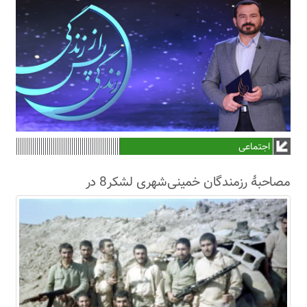
اجتماعی
مصاحبۀ رزمندگان خمینی‌شهری لشکر8 در
سال63+فیلم