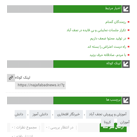
اخبار مرتبط
رزمندگان گمنام
تکرار جلسات نمایشی و بی فایده در نجف آباد
در تولید محتوا ضعف داریم
راه درست اعتراض را بسته اند
با مردم، صادقانه حرف بزنید
لینک کوتاه
لینک کوتاه
برچسب ها
آموزش و پرورش نجف آباد
،
خبرنگار افتخاری
،
دانش آموز
،
دانش
آموزان
،
کرونا
در انتظار بررسی : 0
مجموع نظرات : 0
ارسال نظر شما
انتشار یافته : 0