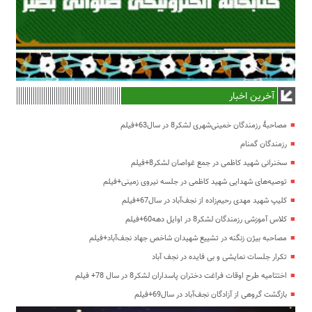
آخرین اخبار
مصاحبۀ رزمندگان خمینی‌شهری لشکر8 در سال63+فیلم
رزمندگان گمنام
سخنرانی شهید کاظمی در جمع غواصان لشکر8+فیلم
توصیه‌های شهدایی شهید کاظمی در جلسه نیروی زمینی+فیلم
کلیپ شهید مهدی رحیم‌زاده از نجف‌آباد در سال67+فیلم
کلاس آموزشی رزمندگان لشکر8 در اوایل دهه60+فیلم
مصاحبه بیژن زنگنه در تشییع شهیدان شاخص جهاد نجف‌آباد+فیلم
تکرار جلسات نمایشی و بی فایده در نجف آباد
اختتامیه طرح اوقات فراغت دختران پاسداران لشکر8 در سال 78+ فیلم
بازگشت گروهی از آزادگان نجف‌آباد در سال69+فیلم