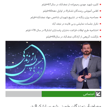
کلیپ شهید مهدی رحیم‌زاده از نجف‌آباد در سال67+فیلم
کلاس آموزشی رزمندگان لشکر8 در اوایل دهه60+فیلم
مصاحبه بیژن زنگنه در تشییع شهیدان شاخص جهاد نجف‌آباد+فیلم
تکرار جلسات نمایشی و بی فایده در نجف آباد
اختتامیه طرح اوقات فراغت دختران پاسداران لشکر8 در سال 78+ فیلم
بازگشت گروهی از آزادگان نجف‌آباد در سال69+فیلم
اجتماعی
مصاحبۀ رزمندگان خمینی‌شهری لشکر8 در