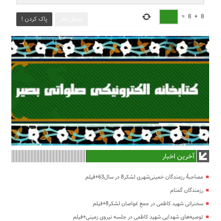
=
8
+
8
ارسال نظر
پاک کردن !
آخرین اخبار
مصاحبۀ رزمندگان خمینی‌شهری لشکر8 در سال63+فیلم
رزمندگان گمنام
سخنرانی شهید کاظمی در جمع غواصان لشکر8+فیلم
توصیه‌های شهدایی شهید کاظمی در جلسه نیروی زمینی+فیلم