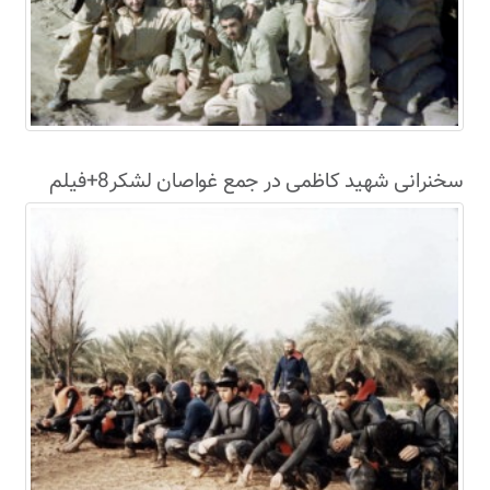
سخنرانی شهید کاظمی در جمع غواصان لشکر8+فیلم