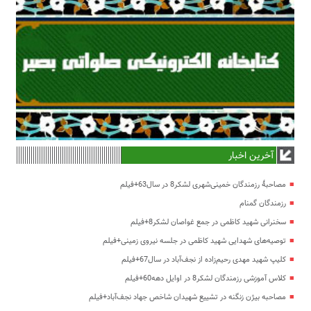
آخرین اخبار
مصاحبۀ رزمندگان خمینی‌شهری لشکر8 در سال63+فیلم
رزمندگان گمنام
سخنرانی شهید کاظمی در جمع غواصان لشکر8+فیلم
توصیه‌های شهدایی شهید کاظمی در جلسه نیروی زمینی+فیلم
کلیپ شهید مهدی رحیم‌زاده از نجف‌آباد در سال67+فیلم
کلاس آموزشی رزمندگان لشکر8 در اوایل دهه60+فیلم
مصاحبه بیژن زنگنه در تشییع شهیدان شاخص جهاد نجف‌آباد+فیلم