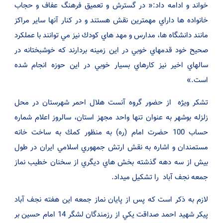
خواند و ادامه داد:« در گسترش و تعميق فرهنگ عفاف و حجاب
خانواده ها داراي مهمترين نقش هستند و در كنار آنها ساير مراكز
مانند دانشگاه ها، مدارس و مهد هاي كودك نيز مي توانند با عملكرد
صحيح خود قدمهاي خوبي در اين زمينه بردارند كه خوشبختانه در
سالهاي اخير نيز كارهاي بسيار خوبي در اين حوزه انجام شده
است.»
تشكر وي‍ژه از حضور گروه آنست هلال احمر شهرستان در محل
زلزله بوشهر به عنوان تنها واحد مجهز استان، سالروز اعلام شماره
حساب 100 حضرت امام (ره) به منظور كمك به ساخت خانه
مستمندان و اشاره به نقش ارتش جمهوري اسلامي ايران در طول
بيش از سه دهه گذشته بخش هاي ديگري از سخنان خطيب نماز
جمعه نجف آباد را تشكيل ميداد.
لازم به ذكر است كه پس از پايان نماز جمعه اين هفته نجف آباد
پيكر شهيد احمد صداقت يكي از رزمندگان لشگر 14 امام حسين بر