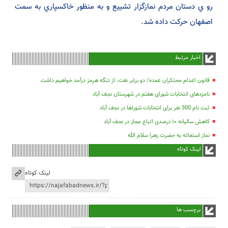
رو ي دستان مردم نمازگزار تشييع و به منظور خاكسپاري به سمت
اصفهان حركت داده شد.
اخبار مرتبط
قانون اعدام محتکران عمده/ دو برابر نفت، از تنگه هرمز درآمد خواهیم داشت
نامزدهای انتخابات شورای هفتم در شهرستان نجف آباد
ثبت نام 300 نفر برای انتخابات شوراها در نجف آباد
کاهش سالیانه ۱۰ درصدی اتباع مجاز در نجف آباد
نماز استغاثه به حضرت زهرا سلام الله
لینک کوتاه
لینک کوتاه
برچسب ها