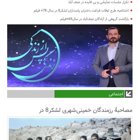
تکرار جلسات نمایشی و بی فایده در نجف آباد
اختتامیه طرح اوقات فراغت دختران پاسداران لشکر8 در سال 78+ فیلم
بازگشت گروهی از آزادگان نجف‌آباد در سال69+فیلم
اجتماعی
مصاحبۀ رزمندگان خمینی‌شهری لشکر8 در
سال63+فیلم