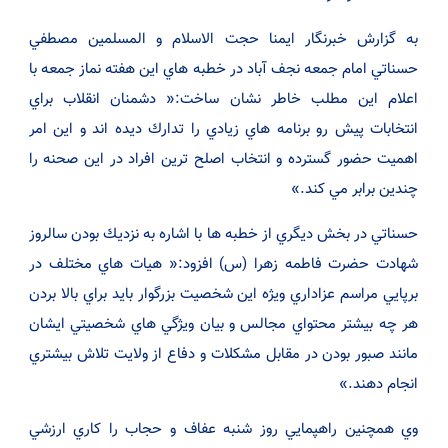
به گزارش خبرنگار ايمنا حجت الاسلام و المسلمين مصطفي
حسناتي امام جمعه نجف آباد در خطبه هاي اين هفته نماز جمعه با
اعلام اين مطلب خاطر نشان ساخت:« دشمنان انقلاب براي
انتخابات پيش رو برنامه هاي زيادي را تدارك ديده اند و اين امر
اهميت حضور گسترده و انتخاب اصلح ترين افراد در اين صحنه را
چندين برابر مي كند.»
حسناتي در بخش ديگري از خطبه ها با اشاره به نزديك بودن سالروز
شهادت حضرت فاطمه زهرا (س) افزود:« هيات هاي مختلف در
برپايي مراسم عزاداري ويژه اين شخصيت بزرگوار بايد براي بالا بردن
هر چه بيشتر محتواي مجالس و بيان ويژگي هاي شخصيتي ايشان
مانند صبور بودن در مقابل مشكلات و دفاع از ولايت تلاش بيشتري
انجام دهند.»
وي همچنين راهپمايي روز شنبه عفاف و حجاب را كاري ارزشي