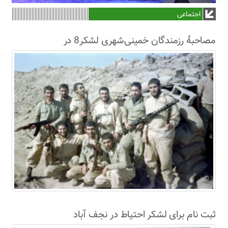
اجتماعی
مصاحبۀ رزمندگان خمینی‌شهری لشکر8 در
سال63+فیلم
ثبت نام برای لشکر احتیاط در نجف آباد