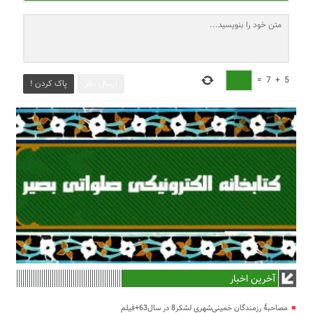
=
7
+
5
ارسال نظر
پاک کردن !
آخرین اخبار
مصاحبۀ رزمندگان خمینی‌شهری لشکر8 در سال63+فیلم