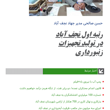
حسن صالحی مدیر جهاد نجف آباد
رتبه اول نجف آباد
در تولید تجهیزات
زنبورداری
اخبار مرتبط
پمپ آب با نیروی باد+فیلم
قانون اعدام محتکران عمده/ دو برابر نفت، از تنگه هرمز درآمد خواهیم داشت
خسارت 100 میلیاردی اغتشاشگران به نجف آباد
بذرکاری و نهال کاری در 700 هکتار از اراضی شهرستان نجف آباد
اجرای سه میلیون متر مکعب ظرفیت آبخیزداری در نجف آباد