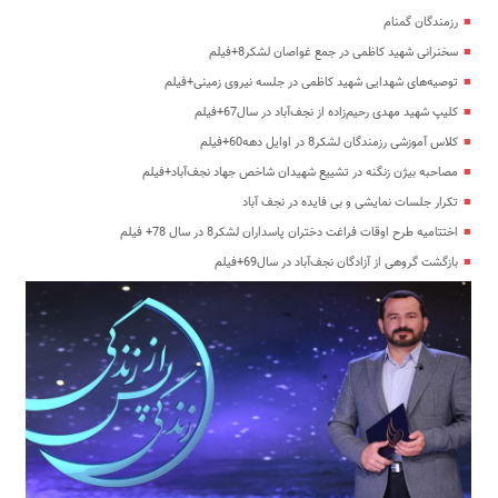
رزمندگان گمنام
سخنرانی شهید کاظمی در جمع غواصان لشکر8+فیلم
توصیه‌های شهدایی شهید کاظمی در جلسه نیروی زمینی+فیلم
کلیپ شهید مهدی رحیم‌زاده از نجف‌آباد در سال67+فیلم
کلاس آموزشی رزمندگان لشکر8 در اوایل دهه60+فیلم
مصاحبه بیژن زنگنه در تشییع شهیدان شاخص جهاد نجف‌آباد+فیلم
تکرار جلسات نمایشی و بی فایده در نجف آباد
اختتامیه طرح اوقات فراغت دختران پاسداران لشکر8 در سال 78+ فیلم
بازگشت گروهی از آزادگان نجف‌آباد در سال69+فیلم