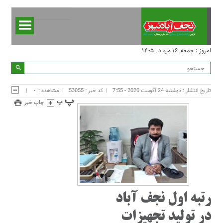
امروز : جمعه, ۱۶ مرداد , ۱۴۰۵
تاریخ انتشار : دوشنبه 24 آگوست 2020 - 7:55
کد خبر : 53055
مشاهده :
-
چاپ خبر
رتبه اول نجف آباد
در تولید تجهیزات