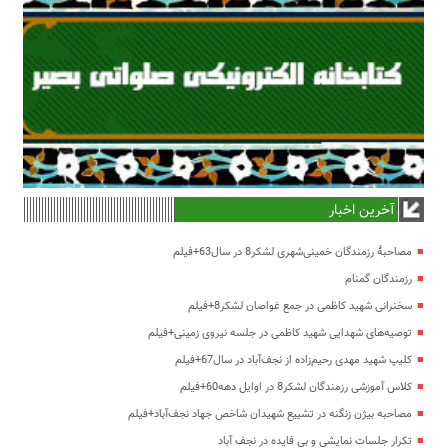
آخرین اخبار
مصاحبۀ رزمندگان خمینی‌شهری لشکر8 در سال63+فیلم
رزمندگان گمنام
سخنرانی شهید کاظمی در جمع غواصان لشکر8+فیلم
توصیه‌های شهدایی شهید کاظمی در جلسه نیروی زمینی+فیلم
کلیپ شهید مهدی رحیم‌زاده از نجف‌آباد در سال67+فیلم
کلاس آموزشی رزمندگان لشکر8 در اوایل دهه60+فیلم
مصاحبه بیژن زنگنه در تشییع شهیدان شاخص جهاد نجف‌آباد+فیلم
تکرار جلسات نمایشی و بی فایده در نجف آباد