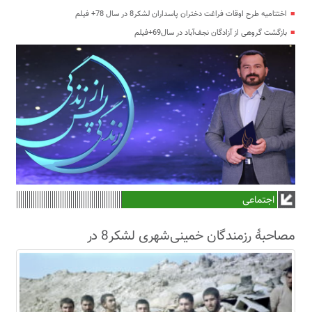
اختتامیه طرح اوقات فراغت دختران پاسداران لشکر8 در سال 78+ فیلم
بازگشت گروهی از آزادگان نجف‌آباد در سال69+فیلم
اجتماعی
مصاحبۀ رزمندگان خمینی‌شهری لشکر8 در
سال63+فیلم