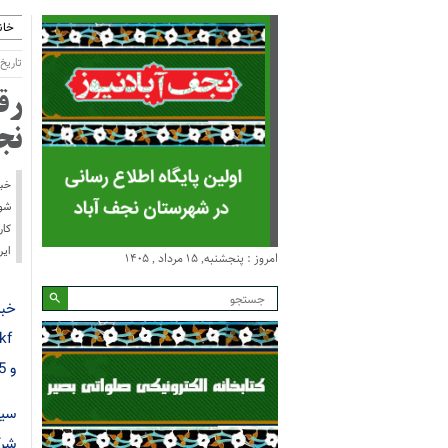
خان
تاریخ انتش
نج
خبر
ایران f
امروز : پنجشنبه, ۱۵ مرداد , ۱۴۰۵
خبر
و 5 کشور برگزار شد.