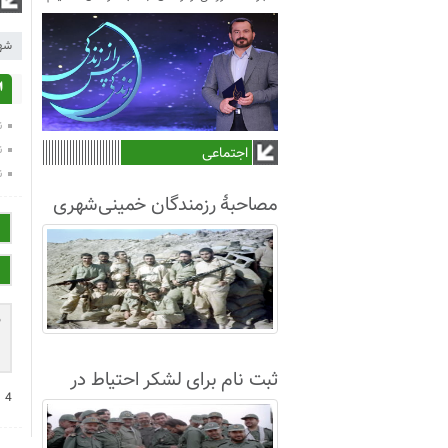
شه
ا
ن
ن
اجتماعی
ن
مصاحبۀ رزمندگان خمینی‌شهری
لشکر8 در سال63+فیلم
ثبت نام برای لشکر احتیاط در
−
4
نجف آباد