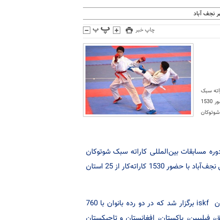
 نجف آباد
چاپ خبر
اته سبک
شوتوکان iskf جام نقش‌جهان یادبود شهید ورزشکار مدافع حرم محسن حججی به میزبانی نجف‌آباد با حضور 1530
بک شوتوکان
ره مسابقات بین‌المللی کاراته سبک شوتوکان
iskf جام نقش‌جهان یادبود شهید ورزشکار مدافع حرم محسن حججی به میزبانی نجف‌آباد با حضور 1530 کاراته‌کار از 25 استان
سید محمد طباطبایی بیان داشت: این دوره از مسابقات در سبک شوتوکان ایران iskf برگزار شد که در دو رده بانوان با 760
2 استان کشور و پنج کشور عراق، فیلیپین، پاکستان، افغانستان و تاجیکستان