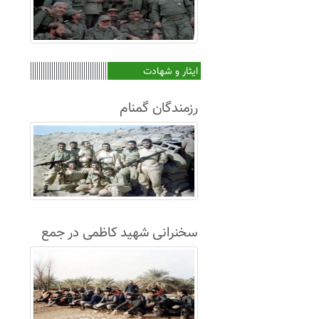
ایثار و شهادت
رزمندگان گمنام
سخنرانی شهید کاظمی در جمع
غواصان لشکر8+فیلم