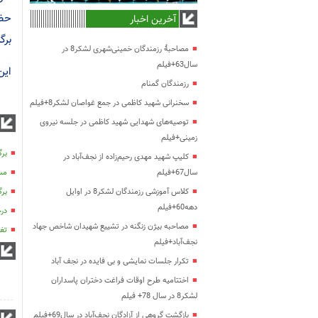
حضو
آخرین اخبار
برگ
مصاحبۀ رزمندگان خمینی‌شهری لشکر8 در
سال63+فیلم
این
رزمندگان گمنام
سخنرانی شهید کاظمی در جمع غواصان لشکر8+فیلم
توصیه‌های شهدایی شهید کاظمی در جلسه نیروی
زمینی+فیلم
برگ
کلیپ شهید مهدی رحیم‌زاده از نجف‌آباد در
سال67+فیلم
مسا
کلاس آموزشی رزمندگان لشکر8 در اوایل
برگ
دهه60+فیلم
درخ
مصاحبه بیژن زنگنه در تشییع شهیدان شاخص جهاد
تغی
نجف‌آباد+فیلم
تکرار جلسات نمایشی و بی فایده در نجف آباد
اختتامیه طرح اوقات فراغت دختران پاسداران
لشکر8 در سال 78+ فیلم
بازگشت گروهی از آزادگان نجف‌آباد در سال69+فیلم