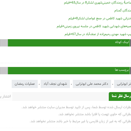
حبۀ رزمندگان خمینی‌شهری لشکر8 در سال63+فیلم
ندگان گمنام
رانی شهید کاظمی در جمع غواصان لشکر8+فیلم
صیه‌های شهدایی شهید کاظمی در جلسه نیروی زمینی+فیلم
پ شهید مهدی رحیم‌زاده از نجف‌آباد در سال67+فیلم
لینک کوتاه
برچسب ها
ر ابوترابی
،
دکتر محمد علی ابوترابی
،
شهدای نجف آباد
،
عملیات رمضان
انتشار یاف
رسال نظر شما
ظرات ارسال شده توسط شما، پس از تایید توسط مدیران سایت منتشر خواهد شد.
ظراتی که حاوی تهمت یا افترا باشد منتشر نخواهد شد.
ظراتی که به غیر از زبان فارسی یا غیر مرتبط با خبر باشد منتشر نخواهد شد.