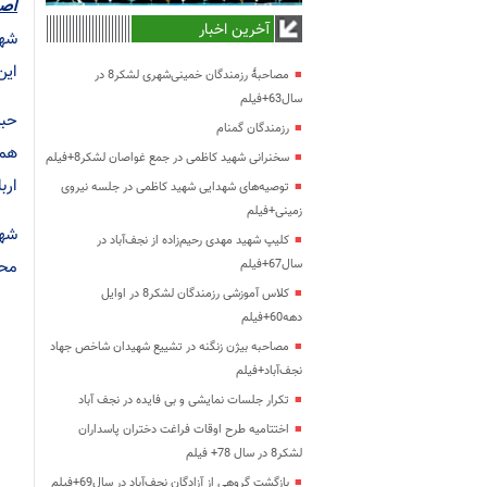
اصغ
آخرین اخبار
شهی
این
مصاحبۀ رزمندگان خمینی‌شهری لشکر8 در
سال63+فیلم
حبی
رزمندگان گمنام
همه
سخنرانی شهید کاظمی در جمع غواصان لشکر8+فیلم
ارب
توصیه‌های شهدایی شهید کاظمی در جلسه نیروی
زمینی+فیلم
شه
کلیپ شهید مهدی رحیم‌زاده از نجف‌آباد در
محسو
سال67+فیلم
کلاس آموزشی رزمندگان لشکر8 در اوایل
دهه60+فیلم
مصاحبه بیژن زنگنه در تشییع شهیدان شاخص جهاد
نجف‌آباد+فیلم
تکرار جلسات نمایشی و بی فایده در نجف آباد
اختتامیه طرح اوقات فراغت دختران پاسداران
لشکر8 در سال 78+ فیلم
بازگشت گروهی از آزادگان نجف‌آباد در سال69+فیلم