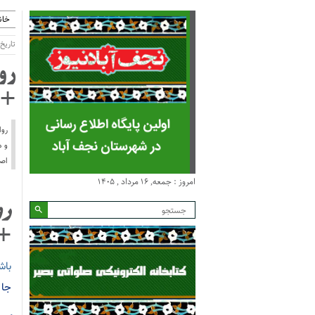
خان
تاریخ انتش
رو
+ 
روا
و ه
اصر
امروز : جمعه, ۱۶ مرداد , ۱۴۰۵
رو
+
باش
جا 