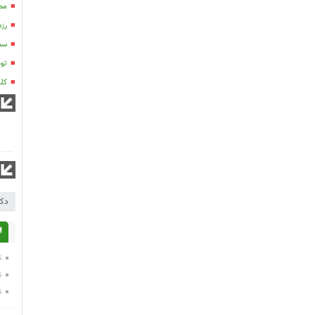
مصا
رزم
سخن
تو
کلی
دکت
ا
ن
ن
ن