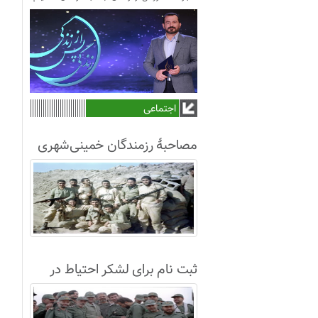
اجتماعی
مصاحبۀ رزمندگان خمینی‌شهری
لشکر8 در سال63+فیلم
ثبت نام برای لشکر احتیاط در
نجف آباد