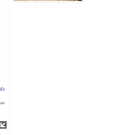
دکت
نجف