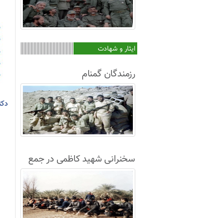
ایثار و شهادت
رزمندگان گمنام
دکت
سخنرانی شهید کاظمی در جمع
غواصان لشکر8+فیلم