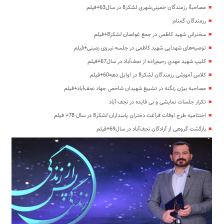
مصاحبۀ رزمندگان خمینی‌شهری لشکر8 در سال63+فیلم
رزمندگان گمنام
سخنرانی شهید کاظمی در جمع غواصان لشکر8+فیلم
توصیه‌های شهدایی شهید کاظمی در جلسه نیروی زمینی+فیلم
کلیپ شهید مهدی رحیم‌زاده از نجف‌آباد در سال67+فیلم
کلاس آموزشی رزمندگان لشکر8 در اوایل دهه60+فیلم
مصاحبه بیژن زنگنه در تشییع شهیدان شاخص جهاد نجف‌آباد+فیلم
تکرار جلسات نمایشی و بی فایده در نجف آباد
اختتامیه طرح اوقات فراغت دختران پاسداران لشکر8 در سال 78+ فیلم
بازگشت گروهی از آزادگان نجف‌آباد در سال69+فیلم