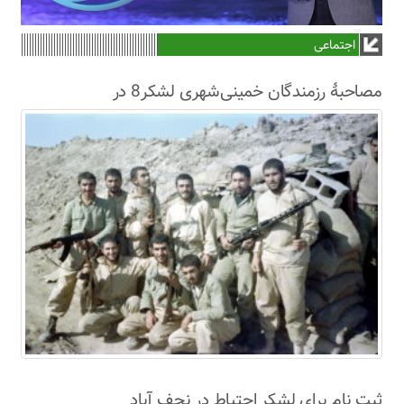
اجتماعی
مصاحبۀ رزمندگان خمینی‌شهری لشکر8 در
سال63+فیلم
ثبت نام برای لشکر احتیاط در نجف آباد