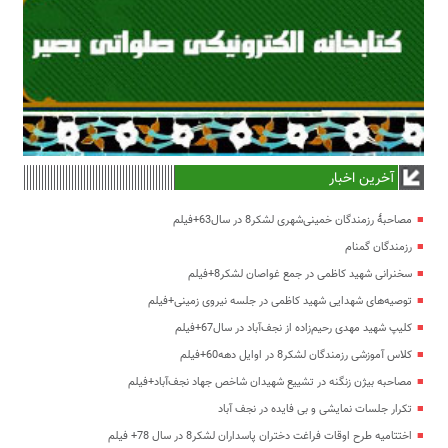
آخرین اخبار
مصاحبۀ رزمندگان خمینی‌شهری لشکر8 در سال63+فیلم
رزمندگان گمنام
سخنرانی شهید کاظمی در جمع غواصان لشکر8+فیلم
توصیه‌های شهدایی شهید کاظمی در جلسه نیروی زمینی+فیلم
کلیپ شهید مهدی رحیم‌زاده از نجف‌آباد در سال67+فیلم
کلاس آموزشی رزمندگان لشکر8 در اوایل دهه60+فیلم
مصاحبه بیژن زنگنه در تشییع شهیدان شاخص جهاد نجف‌آباد+فیلم
تکرار جلسات نمایشی و بی فایده در نجف آباد
اختتامیه طرح اوقات فراغت دختران پاسداران لشکر8 در سال 78+ فیلم