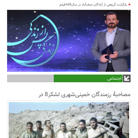
بازگشت گروهی از آزادگان نجف‌آباد در سال69+فیلم
اجتماعی
مصاحبۀ رزمندگان خمینی‌شهری لشکر8 در
سال63+فیلم