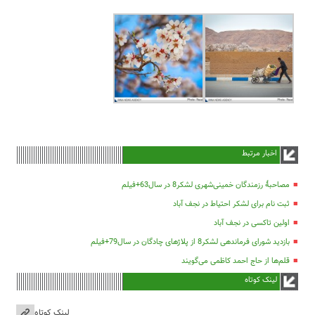
اخبار مرتبط
مصاحبۀ رزمندگان خمینی‌شهری لشکر8 در سال63+فیلم
ثبت نام برای لشکر احتیاط در نجف آباد
اولین تاکسی در نجف آباد
بازدید شورای فرماندهی لشکر8 از پلاژهای چادگان در سال79+فیلم
قلم‌ها از حاج احمد کاظمی می‌گویند
لینک کوتاه
لینک کوتاه