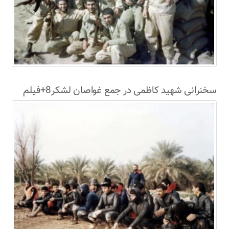
سخنرانی شهید کاظمی در جمع غواصان لشکر8+فیلم