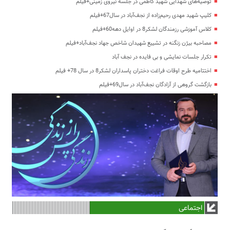
توصیه‌های شهدایی شهید کاظمی در جلسه نیروی زمینی+فیلم
کلیپ شهید مهدی رحیم‌زاده از نجف‌آباد در سال67+فیلم
کلاس آموزشی رزمندگان لشکر8 در اوایل دهه60+فیلم
مصاحبه بیژن زنگنه در تشییع شهیدان شاخص جهاد نجف‌آباد+فیلم
تکرار جلسات نمایشی و بی فایده در نجف آباد
اختتامیه طرح اوقات فراغت دختران پاسداران لشکر8 در سال 78+ فیلم
بازگشت گروهی از آزادگان نجف‌آباد در سال69+فیلم
اجتماعی