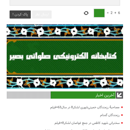
=
2
+
6
ارسال نظر
پاک کردن !
آخرین اخبار
مصاحبۀ رزمندگان خمینی‌شهری لشکر8 در سال63+فیلم
رزمندگان گمنام
سخنرانی شهید کاظمی در جمع غواصان لشکر8+فیلم