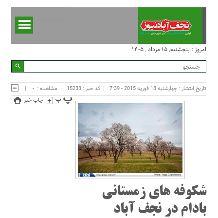
امروز : پنجشنبه, ۱۵ مرداد , ۱۴۰۵
تاریخ انتشار : چهارشنبه 18 فوریه 2015 - 7:39
کد خبر : 15233
مشاهده :
-
چاپ خبر
شکوفه های زمستانی
بادام در نجف آباد