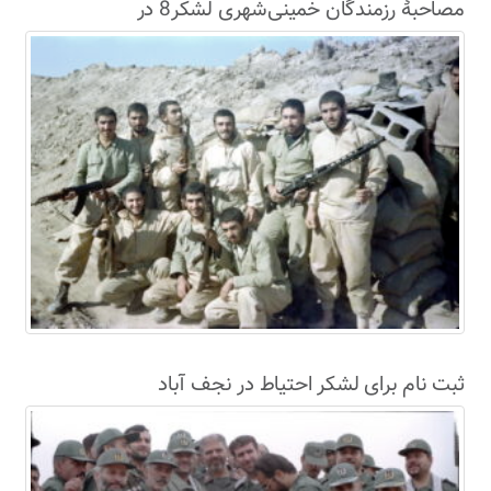
مصاحبۀ رزمندگان خمینی‌شهری لشکر8 در
سال63+فیلم
ثبت نام برای لشکر احتیاط در نجف آباد