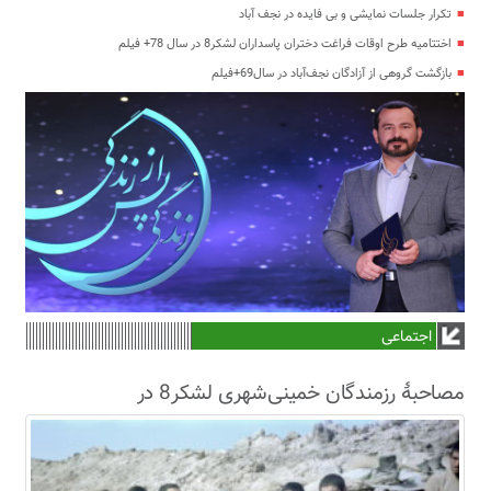
تکرار جلسات نمایشی و بی فایده در نجف آباد
اختتامیه طرح اوقات فراغت دختران پاسداران لشکر8 در سال 78+ فیلم
بازگشت گروهی از آزادگان نجف‌آباد در سال69+فیلم
اجتماعی
مصاحبۀ رزمندگان خمینی‌شهری لشکر8 در
سال63+فیلم