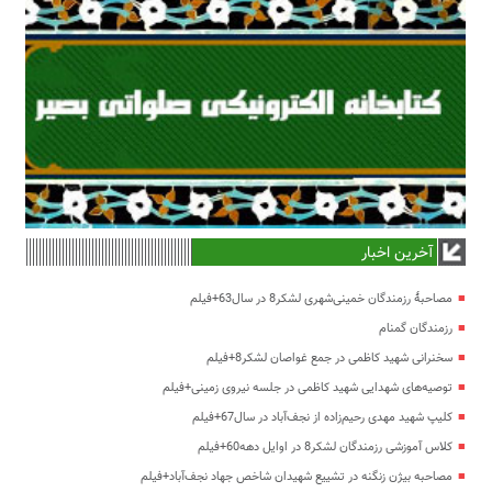
آخرین اخبار
مصاحبۀ رزمندگان خمینی‌شهری لشکر8 در سال63+فیلم
رزمندگان گمنام
سخنرانی شهید کاظمی در جمع غواصان لشکر8+فیلم
توصیه‌های شهدایی شهید کاظمی در جلسه نیروی زمینی+فیلم
کلیپ شهید مهدی رحیم‌زاده از نجف‌آباد در سال67+فیلم
کلاس آموزشی رزمندگان لشکر8 در اوایل دهه60+فیلم
مصاحبه بیژن زنگنه در تشییع شهیدان شاخص جهاد نجف‌آباد+فیلم