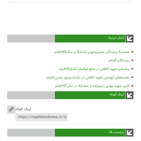
اخبار مرتبط
مصاحبۀ رزمندگان خمینی‌شهری لشکر8 در سال63+فیلم
رزمندگان گمنام
سخنرانی شهید کاظمی در جمع غواصان لشکر8+فیلم
توصیه‌های شهدایی شهید کاظمی در جلسه نیروی زمینی+فیلم
کلیپ شهید مهدی رحیم‌زاده از نجف‌آباد در سال67+فیلم
لینک کوتاه
لینک کوتاه
برچسب ها