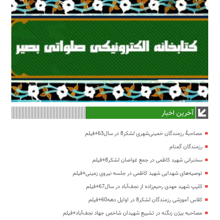
آخرین اخبار
مصاحبۀ رزمندگان خمینی‌شهری لشکر8 در سال63+فیلم
رزمندگان گمنام
سخنرانی شهید کاظمی در جمع غواصان لشکر8+فیلم
توصیه‌های شهدایی شهید کاظمی در جلسه نیروی زمینی+فیلم
کلیپ شهید مهدی رحیم‌زاده از نجف‌آباد در سال67+فیلم
کلاس آموزشی رزمندگان لشکر8 در اوایل دهه60+فیلم
مصاحبه بیژن زنگنه در تشییع شهیدان شاخص جهاد نجف‌آباد+فیلم