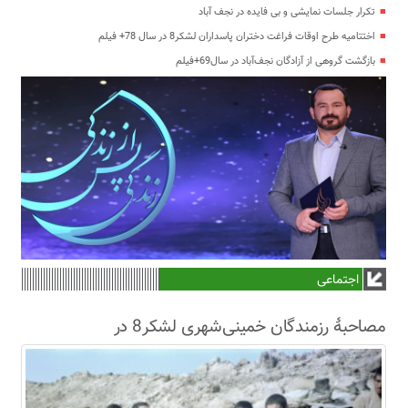
تکرار جلسات نمایشی و بی فایده در نجف آباد
اختتامیه طرح اوقات فراغت دختران پاسداران لشکر8 در سال 78+ فیلم
بازگشت گروهی از آزادگان نجف‌آباد در سال69+فیلم
اجتماعی
مصاحبۀ رزمندگان خمینی‌شهری لشکر8 در
سال63+فیلم