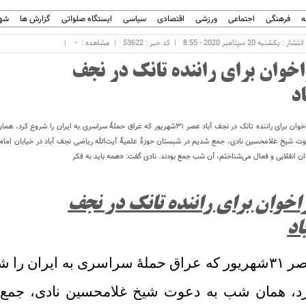
ه
فرهنگی
اجتماعی
ورزشی
اقتصادی
سیاسی
ایستگاه صلواتی
گزارش ها
شهر
ار : یکشنبه 20 سپتامبر 2020 - 8:55
کد خبر : 53622
مشاهده :
-
اخوان برای راننده تانک در نجف
اد
فراخوان برای راننده تانک در نجف آباد عصر ۳۱شهریور که عراق حملۀ سراسری‌ به ایران را شروع کر
ت شیخ غلامحسین ‌نادی، جمع شدیم در شبستان حوزۀ علمیۀ آیت‌الله ریاضی نجف آباد در خیابان امام
ن انقلابی و فعال می‌شناختم، آن شب جمع بودند. نادی گفت: «همه باید به فکر
اخوان برای راننده تانک در نجف
اد
عصر ۳۱شهریور که عراق حملۀ سراسری‌ به ایران را 
د، همان شب به دعوت شیخ غلامحسین ‌نادی، جمع 