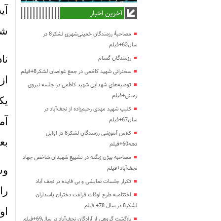
آی
آخرین اخبار
شب
مصاحبۀ رزمندگان خمینی‌شهری لشکر8 در
سال63+فیلم
نا
رزمندگان گمنام
سخنرانی شهید کاظمی در جمع غواصان لشکر8+فیلم
از
توصیه‌های شهدایی شهید کاظمی در جلسه نیروی
زمینی+فیلم
یک
کلیپ شهید مهدی رحیم‌زاده از نجف‌آباد در
آم
سال67+فیلم
کلاس آموزشی رزمندگان لشکر8 در اوایل
بع
دهه60+فیلم
مصاحبه بیژن زنگنه در تشییع شهیدان شاخص جهاد
نجف‌آباد+فیلم
وس
تکرار جلسات نمایشی و بی فایده در نجف آباد
را
اختتامیه طرح اوقات فراغت دختران پاسداران
لشکر8 در سال 78+ فیلم
او
بازگشت گروهی از آزادگان نجف‌آباد در سال69+فیلم