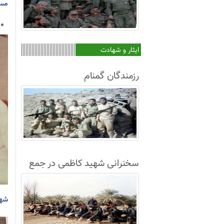
مسئ
ایثار و شهادت
رزمندگان گمنام
سخنرانی شهید کاظمی در جمع
غواصان لشکر8+فیلم
شهی