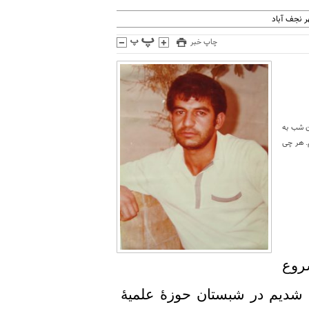
 نجف آباد
چاپ خبر
د، همان شب به
. هر چی
شروع
شدیم در شبستان حوزۀ علمیۀ