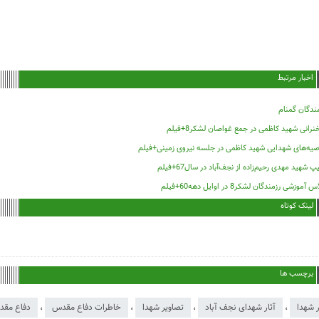
اخبار مرتبط
ندگان گمنام
رانی شهید کاظمی در جمع غواصان لشکر8+فیلم
صیه‌های شهدایی شهید کاظمی در جلسه نیروی زمینی+فیلم
پ شهید مهدی رحیم‌زاده از نجف‌آباد در سال67+فیلم
 آموزشی رزمندگان لشکر8 در اوایل دهه60+فیلم
لینک کوتاه
برچسب ها
ر شهدا
،
آثار شهدای نجف آباد
،
تصاویر شهدا
،
خاطرات دفاع مقدس
،
دفاع مق