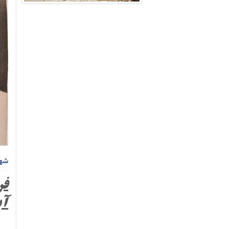
شهی
فر
آب