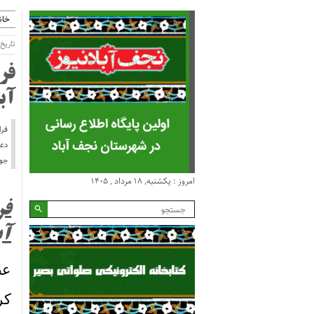
خان
تاریخ انتش
فر
آب
دعو
جوا
امروز : یکشنبه, ۱۸ مرداد , ۱۴۰۵
فر
آب
کر