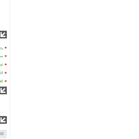
رزم
سخن
تو
کلی
کلاس
آثا