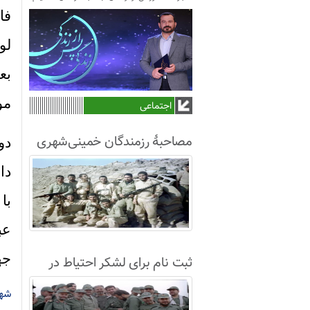
فا
لو
بع
مو
اجتماعی
مصاحبۀ رزمندگان خمینی‌شهری
لشکر8 در سال63+فیلم
دا
با
عب
جه
ثبت نام برای لشکر احتیاط در
نجف آباد