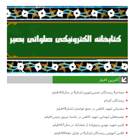
آخرین اخبار
مصاحبۀ رزمندگان خمینی‌شهری لشکر8 در سال63+فیلم
رزمندگان گمنام
سخنرانی شهید کاظمی در جمع غواصان لشکر8+فیلم
توصیه‌های شهدایی شهید کاظمی در جلسه نیروی زمینی+فیلم
کلیپ شهید مهدی رحیم‌زاده از نجف‌آباد در سال67+فیلم
کلاس آموزشی رزمندگان لشکر8 در اوایل دهه60+فیلم