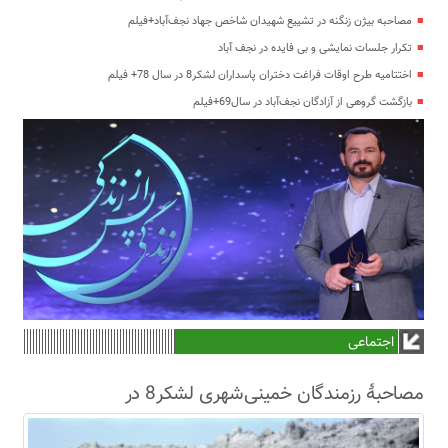
مصاحبه بیژن زنگنه در تشییع شهیدان شاخص جهاد نجف‌آباد+فیلم
تکرار جلسات نمایشی و بی فایده در نجف آباد
اختتامیه طرح اوقات فراغت دختران پاسداران لشکر8 در سال 78+ فیلم
بازگشت گروهی از آزادگان نجف‌آباد در سال69+فیلم
اجتماعی
مصاحبۀ رزمندگان خمینی‌شهری لشکر8 در
سال63+فیلم