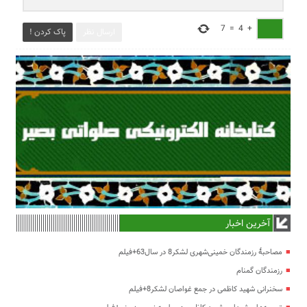
7
=
4
+
ارسال نظر
پاک کردن !
آخرین اخبار
مصاحبۀ رزمندگان خمینی‌شهری لشکر8 در سال63+فیلم
رزمندگان گمنام
سخنرانی شهید کاظمی در جمع غواصان لشکر8+فیلم