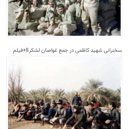
سخنرانی شهید کاظمی در جمع غواصان لشکر8+فیلم