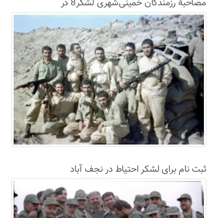
مصاحبۀ رزمندگان خمینی‌شهری لشکر8 در
سال63+فیلم
ثبت نام برای لشکر احتیاط در نجف آباد