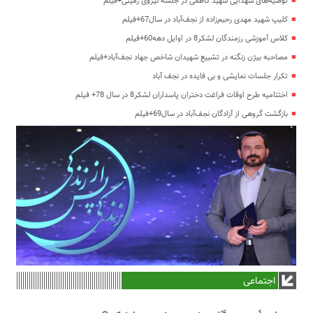
توصیه‌های شهدایی شهید کاظمی در جلسه نیروی زمینی+فیلم
کلیپ شهید مهدی رحیم‌زاده از نجف‌آباد در سال67+فیلم
کلاس آموزشی رزمندگان لشکر8 در اوایل دهه60+فیلم
مصاحبه بیژن زنگنه در تشییع شهیدان شاخص جهاد نجف‌آباد+فیلم
تکرار جلسات نمایشی و بی فایده در نجف آباد
اختتامیه طرح اوقات فراغت دختران پاسداران لشکر8 در سال 78+ فیلم
بازگشت گروهی از آزادگان نجف‌آباد در سال69+فیلم
اجتماعی