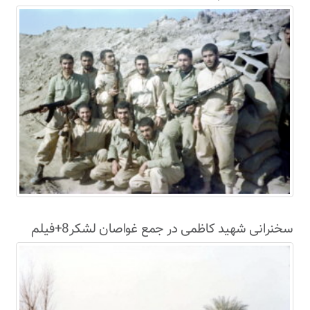
سخنرانی شهید کاظمی در جمع غواصان لشکر8+فیلم