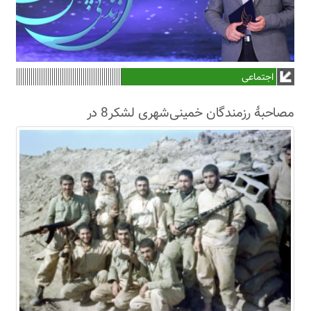
اجتماعی
مصاحبۀ رزمندگان خمینی‌شهری لشکر8 در
سال63+فیلم