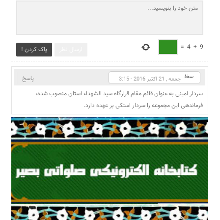
=
4
+
9
ارسال نظر
پاک کردن !
سخا
پاسخ
جمعه , 21 اکتبر 2016 - 3:15
سردار امینی به عنوان قائم مقام قرارگاه سید الشهداء استان منصوب شده،
فرماندهی این مجموعه را سردار استکی بر عهده دارد.