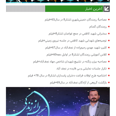
آخرین اخبار
مصاحبۀ رزمندگان خمینی‌شهری لشکر8 در سال63+فیلم
رزمندگان گمنام
سخنرانی شهید کاظمی در جمع غواصان لشکر8+فیلم
توصیه‌های شهدایی شهید کاظمی در جلسه نیروی زمینی+فیلم
کلیپ شهید مهدی رحیم‌زاده از نجف‌آباد در سال67+فیلم
کلاس آموزشی رزمندگان لشکر8 در اوایل دهه60+فیلم
مصاحبه بیژن زنگنه در تشییع شهیدان شاخص جهاد نجف‌آباد+فیلم
تکرار جلسات نمایشی و بی فایده در نجف آباد
اختتامیه طرح اوقات فراغت دختران پاسداران لشکر8 در سال 78+ فیلم
بازگشت گروهی از آزادگان نجف‌آباد در سال69+فیلم