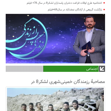
اختتامیه طرح اوقات فراغت دختران پاسداران لشکر8 در سال 78+ فیلم
بازگشت گروهی از آزادگان نجف‌آباد در سال69+فیلم
اجتماعی
مصاحبۀ رزمندگان خمینی‌شهری لشکر8 در
سال63+فیلم