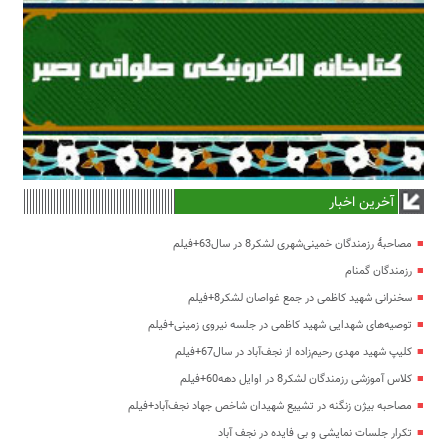
آخرین اخبار
مصاحبۀ رزمندگان خمینی‌شهری لشکر8 در سال63+فیلم
رزمندگان گمنام
سخنرانی شهید کاظمی در جمع غواصان لشکر8+فیلم
توصیه‌های شهدایی شهید کاظمی در جلسه نیروی زمینی+فیلم
کلیپ شهید مهدی رحیم‌زاده از نجف‌آباد در سال67+فیلم
کلاس آموزشی رزمندگان لشکر8 در اوایل دهه60+فیلم
مصاحبه بیژن زنگنه در تشییع شهیدان شاخص جهاد نجف‌آباد+فیلم
تکرار جلسات نمایشی و بی فایده در نجف آباد