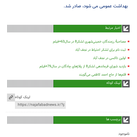
بهداشت عمومی می شود، صادر شد.
اخبار مرتبط
مصاحبۀ رزمندگان خمینی‌شهری لشکر8 در سال63+فیلم
ثبت نام برای لشکر احتیاط در نجف آباد
اولین تاکسی در نجف آباد
بازدید شورای فرماندهی لشکر8 از پلاژهای چادگان در سال79+فیلم
قلم‌ها از حاج احمد کاظمی می‌گویند
لینک کوتاه
لینک کوتاه
برچسب ها
ناموجود