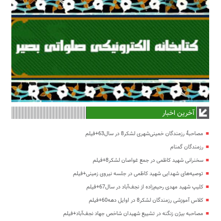
آخرین اخبار
مصاحبۀ رزمندگان خمینی‌شهری لشکر8 در سال63+فیلم
رزمندگان گمنام
سخنرانی شهید کاظمی در جمع غواصان لشکر8+فیلم
توصیه‌های شهدایی شهید کاظمی در جلسه نیروی زمینی+فیلم
کلیپ شهید مهدی رحیم‌زاده از نجف‌آباد در سال67+فیلم
کلاس آموزشی رزمندگان لشکر8 در اوایل دهه60+فیلم
مصاحبه بیژن زنگنه در تشییع شهیدان شاخص جهاد نجف‌آباد+فیلم