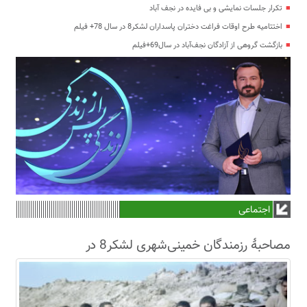
تکرار جلسات نمایشی و بی فایده در نجف آباد
اختتامیه طرح اوقات فراغت دختران پاسداران لشکر8 در سال 78+ فیلم
بازگشت گروهی از آزادگان نجف‌آباد در سال69+فیلم
اجتماعی
مصاحبۀ رزمندگان خمینی‌شهری لشکر8 در
سال63+فیلم