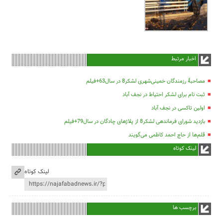
اخبار مرتبط
مصاحبۀ رزمندگان خمینی‌شهری لشکر8 در سال63+فیلم
ثبت نام برای لشکر احتیاط در نجف آباد
اولین تاکسی در نجف آباد
بازدید شورای فرماندهی لشکر8 از پلاژهای چادگان در سال79+فیلم
قلم‌ها از حاج احمد کاظمی می‌گویند
لینک کوتاه
لینک کوتاه
برچسب ها