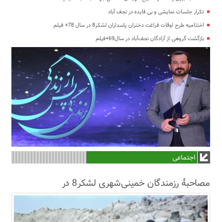
تکرار جلسات نمایشی و بی فایده در نجف آباد
اختتامیه طرح اوقات فراغت دختران پاسداران لشکر8 در سال 78+ فیلم
بازگشت گروهی از آزادگان نجف‌آباد در سال69+فیلم
اجتماعی
مصاحبۀ رزمندگان خمینی‌شهری لشکر8 در
سال63+فیلم