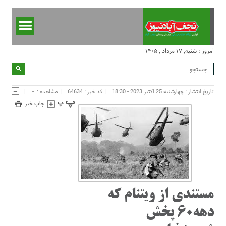
امروز : شنبه, ۱۷ مرداد , ۱۴۰۵
تاریخ انتشار : چهارشنبه 25 اکتبر 2023 - 18:30
کد خبر : 64634
مشاهده :
-
چاپ خبر
مستندی از ویتنام که
دهه۶۰ پخش