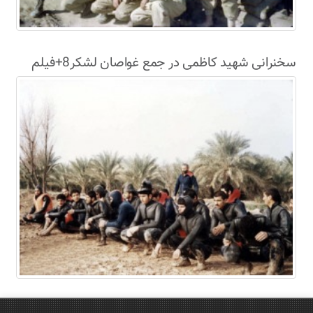
سخنرانی شهید کاظمی در جمع غواصان لشکر8+فیلم