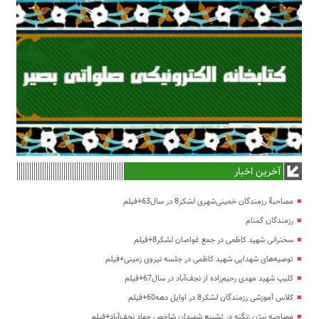
آخرین اخبار
مصاحبۀ رزمندگان خمینی‌شهری لشکر8 در سال63+فیلم
رزمندگان گمنام
سخنرانی شهید کاظمی در جمع غواصان لشکر8+فیلم
توصیه‌های شهدایی شهید کاظمی در جلسه نیروی زمینی+فیلم
کلیپ شهید مهدی رحیم‌زاده از نجف‌آباد در سال67+فیلم
کلاس آموزشی رزمندگان لشکر8 در اوایل دهه60+فیلم
مصاحبه بیژن زنگنه در تشییع شهیدان شاخص جهاد نجف‌آباد+فیلم