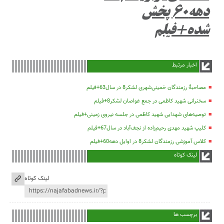
دهه۶۰ پخش
شده+فیلم
اخبار مرتبط
مصاحبۀ رزمندگان خمینی‌شهری لشکر8 در سال63+فیلم
سخنرانی شهید کاظمی در جمع غواصان لشکر8+فیلم
توصیه‌های شهدایی شهید کاظمی در جلسه نیروی زمینی+فیلم
کلیپ شهید مهدی رحیم‌زاده از نجف‌آباد در سال67+فیلم
کلاس آموزشی رزمندگان لشکر8 در اوایل دهه60+فیلم
لینک کوتاه
لینک کوتاه
برچسب ها