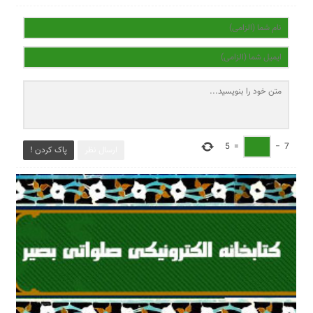
5
=
−
7
ارسال نظر
پاک کردن !