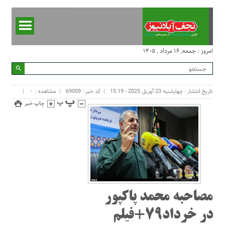
امروز : جمعه, ۱۶ مرداد , ۱۴۰۵
تاریخ انتشار : چهارشنبه 23 آوریل 2025 - 15:19
کد خبر : 69009
مشاهده :
-
چاپ خبر
مصاحبه محمد پاکپور
در خرداد79+فیلم