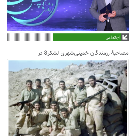
اجتماعی
مصاحبۀ رزمندگان خمینی‌شهری لشکر8 در
سال63+فیلم