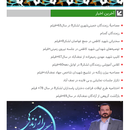
آخرین اخبار
مصاحبۀ رزمندگان خمینی‌شهری لشکر8 در سال63+فیلم
رزمندگان گمنام
سخنرانی شهید کاظمی در جمع غواصان لشکر8+فیلم
توصیه‌های شهدایی شهید کاظمی در جلسه نیروی زمینی+فیلم
کلیپ شهید مهدی رحیم‌زاده از نجف‌آباد در سال67+فیلم
کلاس آموزشی رزمندگان لشکر8 در اوایل دهه60+فیلم
مصاحبه بیژن زنگنه در تشییع شهیدان شاخص جهاد نجف‌آباد+فیلم
تکرار جلسات نمایشی و بی فایده در نجف آباد
اختتامیه طرح اوقات فراغت دختران پاسداران لشکر8 در سال 78+ فیلم
بازگشت گروهی از آزادگان نجف‌آباد در سال69+فیلم