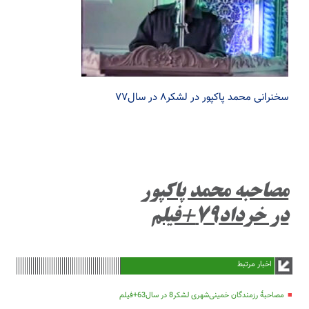
سخنرانی محمد پاکپور در لشکر۸ در سال۷۷
مصاحبه محمد پاکپور
در خرداد79+فیلم
اخبار مرتبط
مصاحبۀ رزمندگان خمینی‌شهری لشکر8 در سال63+فیلم