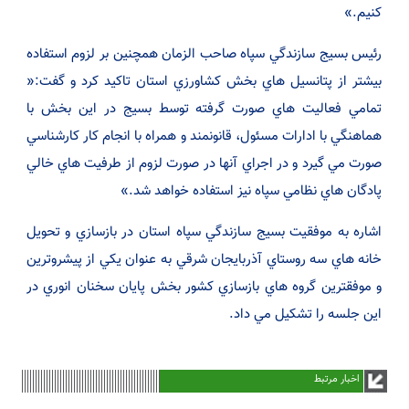
كنيم.»
رئيس بسيج سازندگي سپاه صاحب الزمان همچنين بر لزوم استفاده
بيشتر از پتانسيل هاي بخش كشاورزي استان تاكيد كرد و گفت:«
تمامي فعاليت هاي صورت گرفته توسط بسيج در اين بخش با
هماهنگي با ادارات مسئول، قانونمند و همراه با انجام كار كارشناسي
صورت مي گيرد و در اجراي آنها در صورت لزوم از طرفيت هاي خالي
پادگان هاي نظامي سپاه نيز استفاده خواهد شد.»
اشاره به موفقيت بسيج سازندگي سپاه استان در بازسازي و تحويل
خانه هاي سه روستاي آذربايجان شرقي به عنوان يكي از پيشروترين
و موفقترين گروه هاي بازسازي كشور بخش پايان سخنان انوري در
اين جلسه را تشكيل مي داد.
اخبار مرتبط