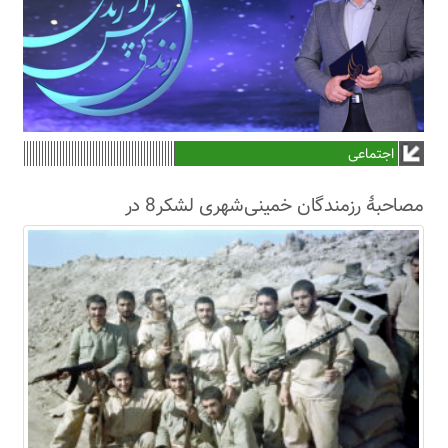
اجتماعی
مصاحبۀ رزمندگان خمینی‌شهری لشکر8 در
سال63+فیلم