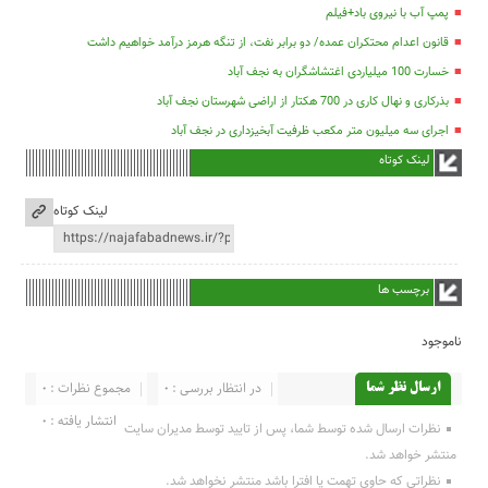
پمپ آب با نیروی باد+فیلم
قانون اعدام محتکران عمده/ دو برابر نفت، از تنگه هرمز درآمد خواهیم داشت
خسارت 100 میلیاردی اغتشاشگران به نجف آباد
بذرکاری و نهال کاری در 700 هکتار از اراضی شهرستان نجف آباد
اجرای سه میلیون متر مکعب ظرفیت آبخیزداری در نجف آباد
لینک کوتاه
لینک کوتاه
برچسب ها
ناموجود
در انتظار بررسی : 0
مجموع نظرات : 0
ارسال نظر شما
انتشار یافته : 0
نظرات ارسال شده توسط شما، پس از تایید توسط مدیران سایت
منتشر خواهد شد.
نظراتی که حاوی تهمت یا افترا باشد منتشر نخواهد شد.