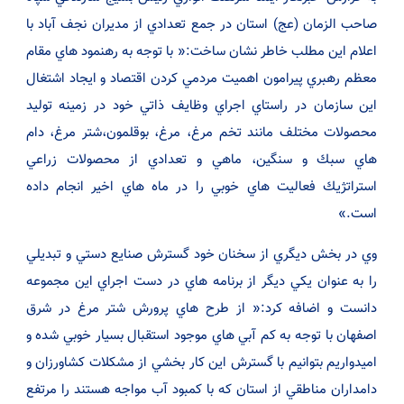
صاحب الزمان (عج) استان در جمع تعدادي از مديران نجف آباد با
اعلام اين مطلب خاطر نشان ساخت:« با توجه به رهنمود هاي مقام
معظم رهبري پيرامون اهميت مردمي كردن اقتصاد و ايجاد اشتغال
اين سازمان در راستاي اجراي وظايف ذاتي خود در زمينه توليد
محصولات مختلف مانند تخم مرغ، مرغ، بوقلمون،شتر مرغ، دام
هاي سبك و سنگين، ماهي و تعدادي از محصولات زراعي
استراتژيك فعاليت هاي خوبي را در ماه هاي اخير انجام داده
است.»
وي در بخش ديگري از سخنان خود گسترش صنايع دستي و تبديلي
را به عنوان يكي ديگر از برنامه هاي در دست اجراي اين مجموعه
دانست و اضافه كرد:« از طرح هاي پرورش شتر مرغ در شرق
اصفهان با توجه به كم آبي هاي موجود استقبال بسيار خوبي شده و
اميدواريم بتوانيم با گسترش اين كار بخشي از مشكلات كشاورزان و
دامداران مناطقي از استان كه با كمبود آب مواجه هستند را مرتفع