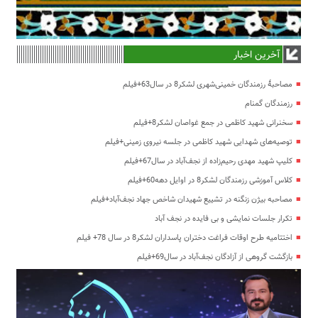
آخرین اخبار
مصاحبۀ رزمندگان خمینی‌شهری لشکر8 در سال63+فیلم
رزمندگان گمنام
سخنرانی شهید کاظمی در جمع غواصان لشکر8+فیلم
توصیه‌های شهدایی شهید کاظمی در جلسه نیروی زمینی+فیلم
کلیپ شهید مهدی رحیم‌زاده از نجف‌آباد در سال67+فیلم
کلاس آموزشی رزمندگان لشکر8 در اوایل دهه60+فیلم
مصاحبه بیژن زنگنه در تشییع شهیدان شاخص جهاد نجف‌آباد+فیلم
تکرار جلسات نمایشی و بی فایده در نجف آباد
اختتامیه طرح اوقات فراغت دختران پاسداران لشکر8 در سال 78+ فیلم
بازگشت گروهی از آزادگان نجف‌آباد در سال69+فیلم