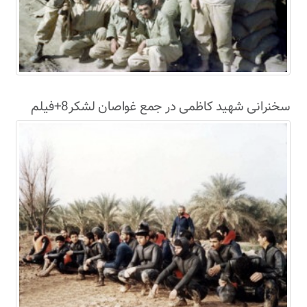
سخنرانی شهید کاظمی در جمع غواصان لشکر8+فیلم