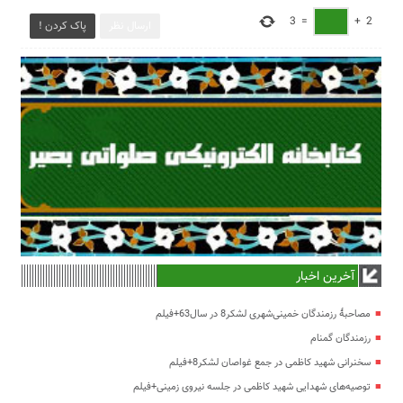
3
=
+
2
ارسال نظر
پاک کردن !
آخرین اخبار
مصاحبۀ رزمندگان خمینی‌شهری لشکر8 در سال63+فیلم
رزمندگان گمنام
سخنرانی شهید کاظمی در جمع غواصان لشکر8+فیلم
توصیه‌های شهدایی شهید کاظمی در جلسه نیروی زمینی+فیلم