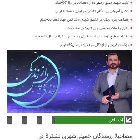
کلیپ شهید مهدی رحیم‌زاده از نجف‌آباد در سال67+فیلم
کلاس آموزشی رزمندگان لشکر8 در اوایل دهه60+فیلم
مصاحبه بیژن زنگنه در تشییع شهیدان شاخص جهاد نجف‌آباد+فیلم
تکرار جلسات نمایشی و بی فایده در نجف آباد
اختتامیه طرح اوقات فراغت دختران پاسداران لشکر8 در سال 78+ فیلم
بازگشت گروهی از آزادگان نجف‌آباد در سال69+فیلم
اجتماعی
مصاحبۀ رزمندگان خمینی‌شهری لشکر8 در