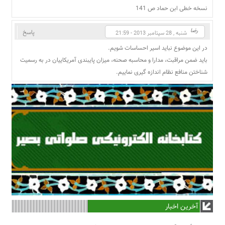
نسخه خطى ابن حماد ص 141
رضا
پاسخ
شنبه , 28 سپتامبر 2013 - 21:59
در این موضوع نباید اسیر احساسات شویم.
باید ضمن مراقبت، مدارا و محاسبه صحنه، میزان پایبندی آمریکاییان در به رسمیت
شناختن منافع نظام اندازه گیری نماییم.
آخرین اخبار