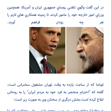
در اين گفت وگوي تلفني روساي جمهوري ايران و آمريكا، همچنين
وزراي امور خارجه خود را مامور كردند تا زمينه همكاري هاي لازم را
هر چه زودتر فراهم آورند.
اوباما که از ساعت یازده به وقت تهران مشغول سخنرانی است،
گفته که “احترام منحصر به فرد خود به مردم ایران” را به روحانی
ابلاغ کرده است.بخش دیگری از سخنان وی به صورت زیر است:
– مطمئنا موانع مهمی در مسیر وجود دارد … ولی معتقدم که ما