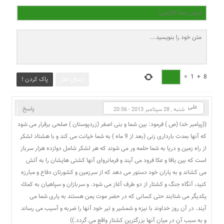
=
1
+
8
ارسال نظر
پاک کردن !
علی
پاسخ
شنبه , 28 سپتامبر 2013 - 20:56
((پيامبر خدا (ص ) فرمود: بين شما و بنى اصفر (زردپوستان ) صلحى برقرار مى شود
كه آنها بمدت باردارى زنى (بعد از 9 ماه ) به شما خيانت مى كند و با هشتاد لشكر
از راه زمين و دريا به شما حلمه ور مى شوند كه هر لشكر شامل دوازده هزار سرباز
است كه بين يافا و عكا فرود مى آيند و فرمانرواى آنها كشتى هايشان را به آتش
مى كشاند و به ياران خود دستور مى دهد كه از سرزمين و كشورتان دفاع و مبارزه
كنيد، آنگاه جنگ و كشتار از دو طرف آغاز مى شود. و سربازان و سپاهيان به كمك
يكديگر مى شتابند حتى كسانى كه در حضر موت يمن هستند به يارى شما مى
آيند. در آن روز خداوند با نيزه و شمشير و تير خود آنها را ضربه و آسيب مى رساند
و به سبب آن در ميان آنها بزرگترين كشتار واقع مى گردد.))