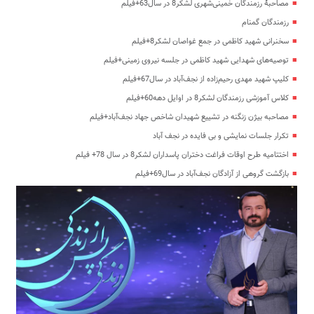
مصاحبۀ رزمندگان خمینی‌شهری لشکر8 در سال63+فیلم
رزمندگان گمنام
سخنرانی شهید کاظمی در جمع غواصان لشکر8+فیلم
توصیه‌های شهدایی شهید کاظمی در جلسه نیروی زمینی+فیلم
کلیپ شهید مهدی رحیم‌زاده از نجف‌آباد در سال67+فیلم
کلاس آموزشی رزمندگان لشکر8 در اوایل دهه60+فیلم
مصاحبه بیژن زنگنه در تشییع شهیدان شاخص جهاد نجف‌آباد+فیلم
تکرار جلسات نمایشی و بی فایده در نجف آباد
اختتامیه طرح اوقات فراغت دختران پاسداران لشکر8 در سال 78+ فیلم
بازگشت گروهی از آزادگان نجف‌آباد در سال69+فیلم