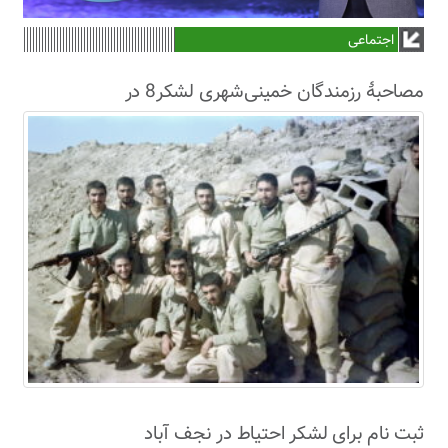
اجتماعی
مصاحبۀ رزمندگان خمینی‌شهری لشکر8 در
سال63+فیلم
ثبت نام برای لشکر احتیاط در نجف آباد