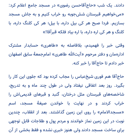
دادند. یک شب «حاج‌آقا‌حسن رضوی» در مسجد جامع اعلام کرد:
«می‌خواهیم قبرستان شش‌جوبه رو خراب کنیم و به جاش مسجد
بسازیم. فردا صبح هر کی بیل داره، با بیل؛ هر کی کلنگ داره، با
کلنگ و هر کی اره داره، با اره بیاد فلکه قبرآقا!»
وقتی خبر را فهمیدم، بلافاصله به «طاهری» حسابدار مشترک
اداره‌مان و دفتر مرحوم «آیت‌الله طاهری» امام‌جمعۀ سابق اصفهان
خبر دادم تا حاج‌آقا را خبر کنه.
حاج‌آقا هم فوری شیخ‌عباس را مجاب کرده بود که جلوی این کار را
بگیرد. روز بعد اتفاقی نیفتاد ولی در طول چند ماه و به تدریج،
شاخصه‌های قبرستان مثل درختان، گنبد و قبرهای قدیمی‌اش را
خراب کردند و در نهایت با خواندن صیغۀ مسجد، اسم
«مسجد‌الامام» را روی این زمین گذاشتند. بعد از انقلاب، چندین
نوبت در این زمین نماز خواندند و مردم پول و طلاجات قابل توجهی
برای ساخت مسجد‌ دادند ولی هنوز خبری نشده و فقط بخشی از آن