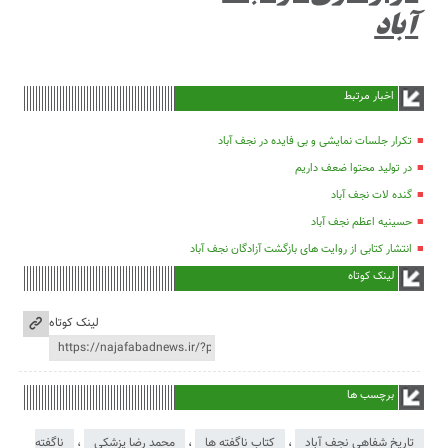
آباد
اخبار مرتبط
تکرار جلسات نمایشی و بی فایده در نجف آباد
در تولید محتوا ضعف داریم
گنده لات نجف آباد
حسینیه اعظم نجف آباد
انتشار کتابی از روایت های بازگشت آزادگان نجف آباد
لینک کوتاه
لینک کوتاه
برچسب ها
تاریخ شفاهی نجف آباد
،
کتاب ناگفته ها
،
محمد رضا پزشکی
،
ناگفته