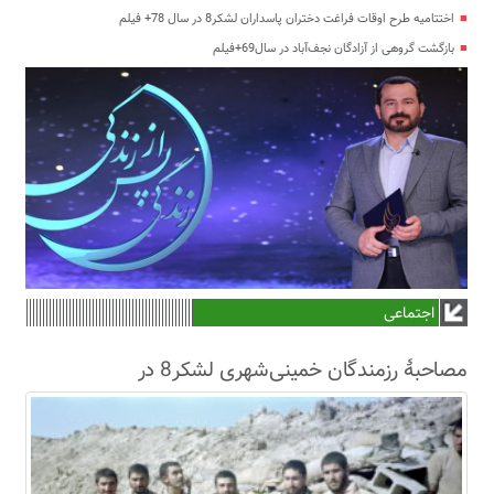
اختتامیه طرح اوقات فراغت دختران پاسداران لشکر8 در سال 78+ فیلم
بازگشت گروهی از آزادگان نجف‌آباد در سال69+فیلم
اجتماعی
مصاحبۀ رزمندگان خمینی‌شهری لشکر8 در
سال63+فیلم