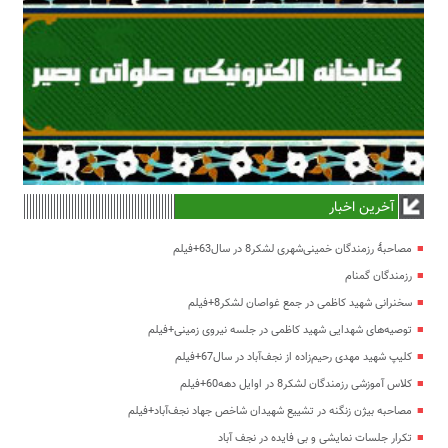
آخرین اخبار
مصاحبۀ رزمندگان خمینی‌شهری لشکر8 در سال63+فیلم
رزمندگان گمنام
سخنرانی شهید کاظمی در جمع غواصان لشکر8+فیلم
توصیه‌های شهدایی شهید کاظمی در جلسه نیروی زمینی+فیلم
کلیپ شهید مهدی رحیم‌زاده از نجف‌آباد در سال67+فیلم
کلاس آموزشی رزمندگان لشکر8 در اوایل دهه60+فیلم
مصاحبه بیژن زنگنه در تشییع شهیدان شاخص جهاد نجف‌آباد+فیلم
تکرار جلسات نمایشی و بی فایده در نجف آباد