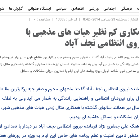
ه
فرهنگی
اجتماعی
ورزشی
اقتصادی
سیاسی
ایستگاه صلواتی
گزارش ها
شهر
ار : سه‌شنبه 23 دسامبر 2014 - 8:42
کد خبر : 13385
مشاهده :
-
کاری کم نظیر هیات های مذهبی با
روی انتظامی نجف آباد
انده نیروی انتظامی نجف آباد گفت: ماههای محرم و صفر جزء پرکارترین مقاطع طول سال برای نیروهای ا
نمایی رانندگی به شمار می آید ولی به لطف خداوند امسال نیز همانند سالهای گذشته با همکاری مثال ز
 مذهبی شهر، شاهد اجرای ویژه برنامه های این ایام با کمترین میزان مشکلات و مسائل
انده نیروی انتظامی نجف آباد گفت: ماههای محرم و صفر جزء پرکارترین مقاط
 برای نیروهای انتظامی و راهنمایی رانندگی به شمار می آید ولی به لطف خ
ال نیز همانند سالهای گذشته با همکاری مثال زدنی هیات های مذهبی شهر، شاه
ان مشکلات و مسائل حاشیه ای بودیم.
نگ علی جعفری نژاد فرمانده نیروی انتظامی نجف آباد در دیدار با تعدادی 
منظور تامین امنیت و نظم برنامه های خاص این ایام به ویژه در روزهای هف