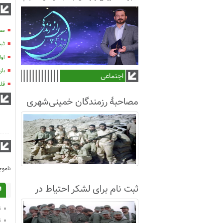
مصا
ثبت
اول
بازدی
اجتماعی
قلم
مصاحبۀ رزمندگان خمینی‌شهری
لشکر8 در سال63+فیلم
ناموج
ثبت نام برای لشکر احتیاط در
ا
نجف آباد
ن
ن