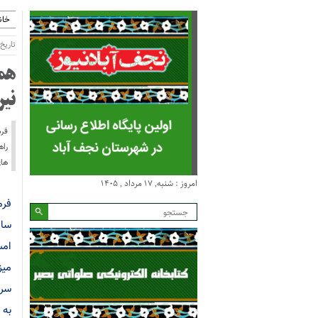
خان
تاریخ انتش
هم
نی
فرم
راه
های
امروز : شنبه, ۱۷ مرداد , ۱۴۰۵
فرم
سال
امس
میز
سره
به 