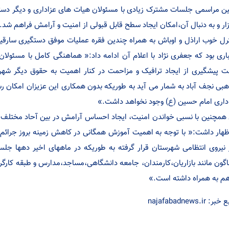
ن مراسمی جلسات مشترک زیادی با مسئولان هیات های عزاداری و دیگر دستگ
زار و به دنبال آن،امکان ایجاد سطح قابل قبولی از امنیت و آرامش فراهم شد.
رل خوب اراذل و اوباش به همراه چندین فقره عملیات موفق دستگیری سارق
اری بود که جعفری نژاد با اعلام آن ادامه داد:« هماهنگی کامل با مسئول
 پیشگیری از ایجاد ترافیک و مزاحمت در کنار اهمیت به حقوق دیگر شه
بی نجف آباد به شمار می آید به طوریکه بدون همکاری این عزیزان امکان ر
داری امام حسین (ع) وجود نخواهد داشت.»
همچنین با نسبی خواندن امنیت، ایجاد احساس آرامش در بین آحاد مختلف جا
ظهار داشت:« با توجه به اهمیت آموزش همگانی در کاهش زمینه بروز جرائ
 نیروی انتظامی شهرستان قرار گرفته به طوریکه در ماههای اخیر دهها 
اگون مانند بازاریان،کارمندان، جامعه دانشگاهی،مساجد،مدارس و طبقه کارگر
هم به همراه داشته است.»
ر: najafabadnews.ir