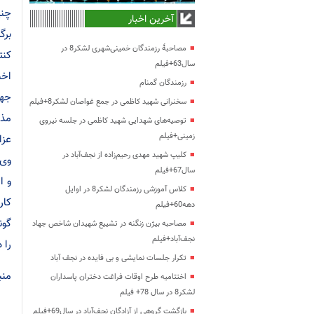
چنی
آخرین اخبار
برگ
مصاحبۀ رزمندگان خمینی‌شهری لشکر8 در
کنت
سال63+فیلم
اخب
رزمندگان گمنام
جهت
سخنرانی شهید کاظمی در جمع غواصان لشکر8+فیلم
مذه
توصیه‌های شهدایی شهید کاظمی در جلسه نیروی
زمینی+فیلم
عزا
کلیپ شهید مهدی رحیم‌زاده از نجف‌آباد در
وی 
سال67+فیلم
و ا
کلاس آموزشی رزمندگان لشکر8 در اوایل
کار
دهه60+فیلم
گون
مصاحبه بیژن زنگنه در تشییع شهیدان شاخص جهاد
نجف‌آباد+فیلم
را 
تکرار جلسات نمایشی و بی فایده در نجف آباد
منبع خب
اختتامیه طرح اوقات فراغت دختران پاسداران
لشکر8 در سال 78+ فیلم
بازگشت گروهی از آزادگان نجف‌آباد در سال69+فیلم