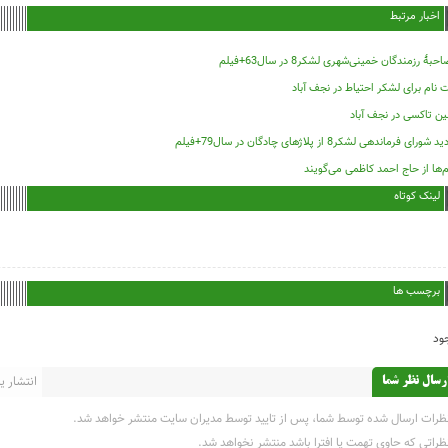
اخبار مرتبط
حبۀ رزمندگان خمینی‌شهری لشکر8 در سال63+فیلم
 نام برای لشکر احتیاط در نجف آباد
ین تاکسی در نجف آباد
د شورای فرماندهی لشکر8 از پلاژهای چادگان در سال79+فیلم
‌ها از حاج احمد کاظمی می‌گویند
لینک کوتاه
برچسب ها
ود
انتشار یاف
رسال نظر شما
ظرات ارسال شده توسط شما، پس از تایید توسط مدیران سایت منتشر خواهد شد.
ظراتی که حاوی تهمت یا افترا باشد منتشر نخواهد شد.