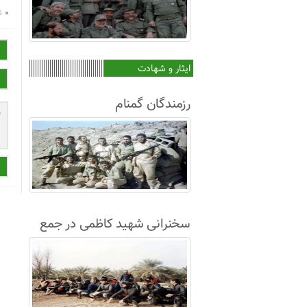
ن
ایثار و شهادت
رزمندگان گمنام
سخنرانی شهید کاظمی در جمع
غواصان لشکر8+فیلم