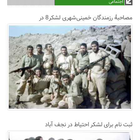
اجتماعی
مصاحبۀ رزمندگان خمینی‌شهری لشکر8 در
سال63+فیلم
ثبت نام برای لشکر احتیاط در نجف آباد