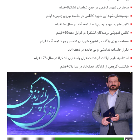
سخنرانی شهید کاظمی در جمع غواصان لشکر8+فیلم
توصیه‌های شهدایی شهید کاظمی در جلسه نیروی زمینی+فیلم
کلیپ شهید مهدی رحیم‌زاده از نجف‌آباد در سال67+فیلم
کلاس آموزشی رزمندگان لشکر8 در اوایل دهه60+فیلم
مصاحبه بیژن زنگنه در تشییع شهیدان شاخص جهاد نجف‌آباد+فیلم
تکرار جلسات نمایشی و بی فایده در نجف آباد
اختتامیه طرح اوقات فراغت دختران پاسداران لشکر8 در سال 78+ فیلم
بازگشت گروهی از آزادگان نجف‌آباد در سال69+فیلم