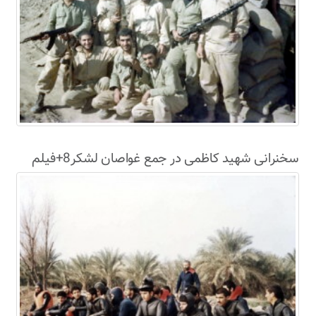
سخنرانی شهید کاظمی در جمع غواصان لشکر8+فیلم