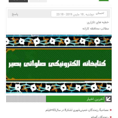
احسان
پاسخ
دوشنبه , 18 مارس 2019 - 23:18
خطبه های تکراری
مطالب محافظه کارانه
آخرین اخبار
مصاحبۀ رزمندگان خمینی‌شهری لشکر8 در سال63+فیلم
رزمندگان گمنام