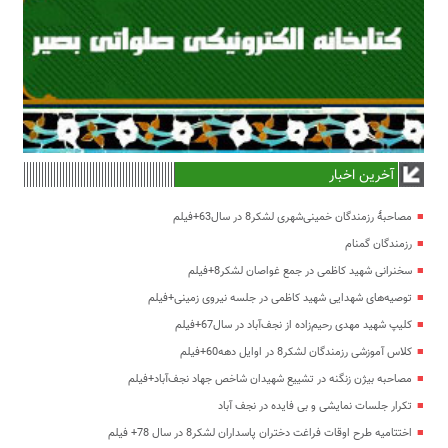
آخرین اخبار
مصاحبۀ رزمندگان خمینی‌شهری لشکر8 در سال63+فیلم
رزمندگان گمنام
سخنرانی شهید کاظمی در جمع غواصان لشکر8+فیلم
توصیه‌های شهدایی شهید کاظمی در جلسه نیروی زمینی+فیلم
کلیپ شهید مهدی رحیم‌زاده از نجف‌آباد در سال67+فیلم
کلاس آموزشی رزمندگان لشکر8 در اوایل دهه60+فیلم
مصاحبه بیژن زنگنه در تشییع شهیدان شاخص جهاد نجف‌آباد+فیلم
تکرار جلسات نمایشی و بی فایده در نجف آباد
اختتامیه طرح اوقات فراغت دختران پاسداران لشکر8 در سال 78+ فیلم