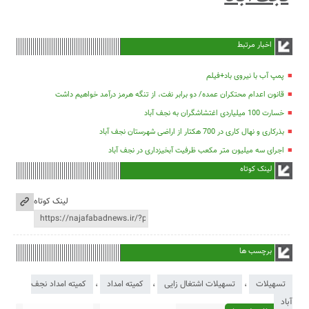
اخبار مرتبط
پمپ آب با نیروی باد+فیلم
قانون اعدام محتکران عمده/ دو برابر نفت، از تنگه هرمز درآمد خواهیم داشت
خسارت 100 میلیاردی اغتشاشگران به نجف آباد
بذرکاری و نهال کاری در 700 هکتار از اراضی شهرستان نجف آباد
اجرای سه میلیون متر مکعب ظرفیت آبخیزداری در نجف آباد
لینک کوتاه
لینک کوتاه
برچسب ها
تسهیلات
،
تسهیلات اشتغال زایی
،
کمیته امداد
،
کمیته امداد نجف
آباد