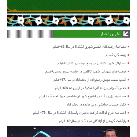
آخرین اخبار
مصاحبۀ رزمندگان خمینی‌شهری لشکر8 در سال63+فیلم
رزمندگان گمنام
سخنرانی شهید کاظمی در جمع غواصان لشکر8+فیلم
توصیه‌های شهدایی شهید کاظمی در جلسه نیروی زمینی+فیلم
کلیپ شهید مهدی رحیم‌زاده از نجف‌آباد در سال67+فیلم
کلاس آموزشی رزمندگان لشکر8 در اوایل دهه60+فیلم
مصاحبه بیژن زنگنه در تشییع شهیدان شاخص جهاد نجف‌آباد+فیلم
تکرار جلسات نمایشی و بی فایده در نجف آباد
اختتامیه طرح اوقات فراغت دختران پاسداران لشکر8 در سال 78+ فیلم
بازگشت گروهی از آزادگان نجف‌آباد در سال69+فیلم