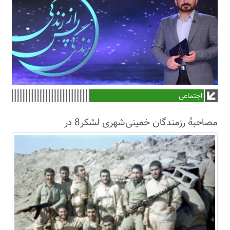
اجتماعی
مصاحبۀ رزمندگان خمینی‌شهری لشکر8 در
سال63+فیلم