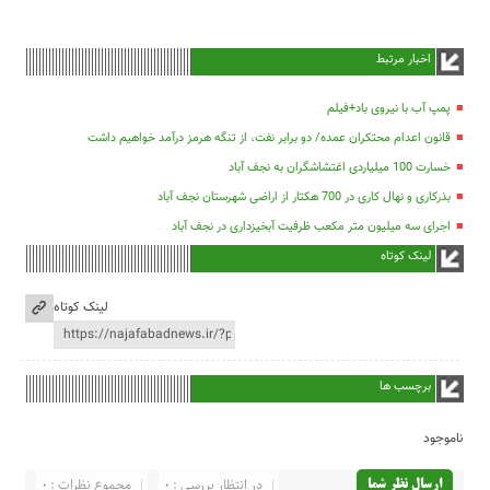
اخبار مرتبط
پمپ آب با نیروی باد+فیلم
قانون اعدام محتکران عمده/ دو برابر نفت، از تنگه هرمز درآمد خواهیم داشت
خسارت 100 میلیاردی اغتشاشگران به نجف آباد
بذرکاری و نهال کاری در 700 هکتار از اراضی شهرستان نجف آباد
اجرای سه میلیون متر مکعب ظرفیت آبخیزداری در نجف آباد
لینک کوتاه
لینک کوتاه
برچسب ها
ناموجود
در انتظار بررسی : 0
مجموع نظرات : 0
ارسال نظر شما