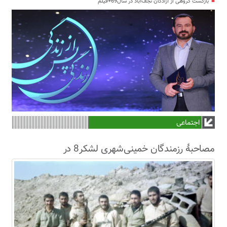
بازگشت گروهی از آزادگان نجف‌آباد در سال69+فیلم
اجتماعی
مصاحبۀ رزمندگان خمینی‌شهری لشکر8 در
سال63+فیلم