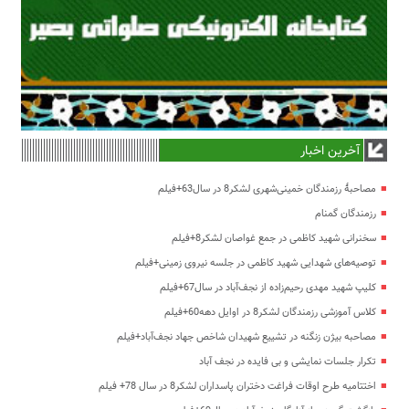
آخرین اخبار
مصاحبۀ رزمندگان خمینی‌شهری لشکر8 در سال63+فیلم
رزمندگان گمنام
سخنرانی شهید کاظمی در جمع غواصان لشکر8+فیلم
توصیه‌های شهدایی شهید کاظمی در جلسه نیروی زمینی+فیلم
کلیپ شهید مهدی رحیم‌زاده از نجف‌آباد در سال67+فیلم
کلاس آموزشی رزمندگان لشکر8 در اوایل دهه60+فیلم
مصاحبه بیژن زنگنه در تشییع شهیدان شاخص جهاد نجف‌آباد+فیلم
تکرار جلسات نمایشی و بی فایده در نجف آباد
اختتامیه طرح اوقات فراغت دختران پاسداران لشکر8 در سال 78+ فیلم