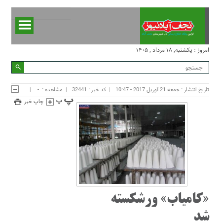
امروز : یکشنبه, ۱۸ مرداد , ۱۴۰۵
تاریخ انتشار : جمعه 21 آوریل 2017 - 10:47
کد خبر : 32441
مشاهده :
-
چاپ خبر
«کامیاب» ورشکسته
شد