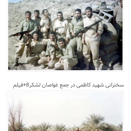
سخنرانی شهید کاظمی در جمع غواصان لشکر8+فیلم