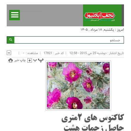
امروز : یکشنبه, ۱۸ مرداد , ۱۴۰۵
تاریخ انتشار : دوشنبه 25 می 2015 - 12:58
کد خبر : 17821
مشاهده :
-
چاپ خبر
کاکتوس های ۲متری
حاصل زحمات هشت