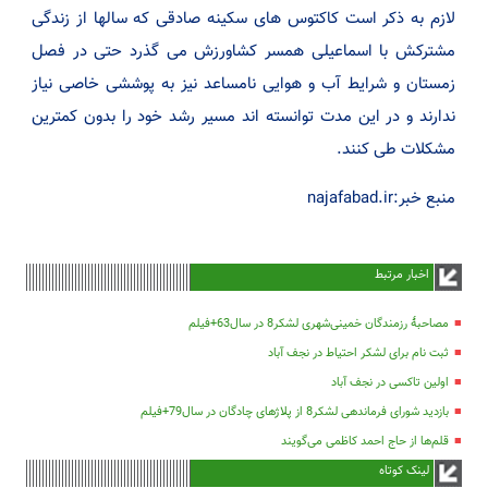
لازم به ذکر است کاکتوس های سکینه صادقی که سالها از زندگی
مشترکش با اسماعیلی همسر کشاورزش می گذرد حتی در فصل
زمستان و شرایط آب و هوایی نامساعد نیز به پوششی خاصی نیاز
ندارند و در این مدت توانسته اند مسیر رشد خود را بدون کمترین
مشکلات طی کنند.
منبع خبر:najafabad.ir
اخبار مرتبط
مصاحبۀ رزمندگان خمینی‌شهری لشکر8 در سال63+فیلم
ثبت نام برای لشکر احتیاط در نجف آباد
اولین تاکسی در نجف آباد
بازدید شورای فرماندهی لشکر8 از پلاژهای چادگان در سال79+فیلم
قلم‌ها از حاج احمد کاظمی می‌گویند
لینک کوتاه