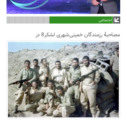
اجتماعی
مصاحبۀ رزمندگان خمینی‌شهری لشکر8 در
سال63+فیلم