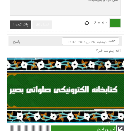
2
=
4
−
ارسال نظر
پاک کردن !
حمید
پاسخ
دوشنبه , 25 می 2015 - 16:47
آخه اینم شد خبر؟
آخرین اخبار