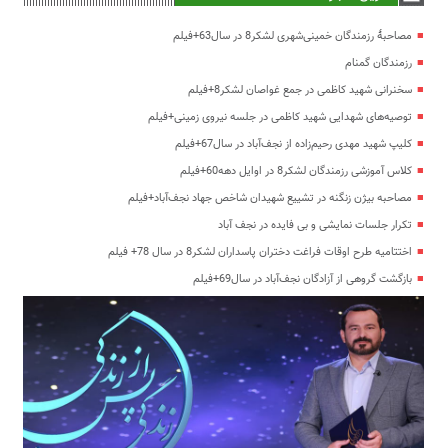
مصاحبۀ رزمندگان خمینی‌شهری لشکر8 در سال63+فیلم
رزمندگان گمنام
سخنرانی شهید کاظمی در جمع غواصان لشکر8+فیلم
توصیه‌های شهدایی شهید کاظمی در جلسه نیروی زمینی+فیلم
کلیپ شهید مهدی رحیم‌زاده از نجف‌آباد در سال67+فیلم
کلاس آموزشی رزمندگان لشکر8 در اوایل دهه60+فیلم
مصاحبه بیژن زنگنه در تشییع شهیدان شاخص جهاد نجف‌آباد+فیلم
تکرار جلسات نمایشی و بی فایده در نجف آباد
اختتامیه طرح اوقات فراغت دختران پاسداران لشکر8 در سال 78+ فیلم
بازگشت گروهی از آزادگان نجف‌آباد در سال69+فیلم