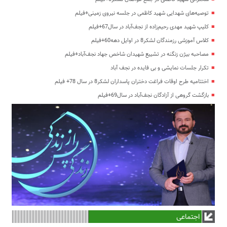
توصیه‌های شهدایی شهید کاظمی در جلسه نیروی زمینی+فیلم
کلیپ شهید مهدی رحیم‌زاده از نجف‌آباد در سال67+فیلم
کلاس آموزشی رزمندگان لشکر8 در اوایل دهه60+فیلم
مصاحبه بیژن زنگنه در تشییع شهیدان شاخص جهاد نجف‌آباد+فیلم
تکرار جلسات نمایشی و بی فایده در نجف آباد
اختتامیه طرح اوقات فراغت دختران پاسداران لشکر8 در سال 78+ فیلم
بازگشت گروهی از آزادگان نجف‌آباد در سال69+فیلم
اجتماعی