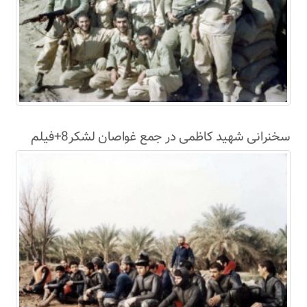
سخنرانی شهید کاظمی در جمع غواصان لشکر8+فیلم