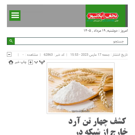
امروز : دوشنبه, ۱۹ مرداد , ۱۴۰۵
تاریخ انتشار : جمعه 17 مارس 2023 - 15:53
کد خبر : 62863
مشاهده :
-
چاپ خبر
کشف چهار تن آرد
خارج از شبکه در