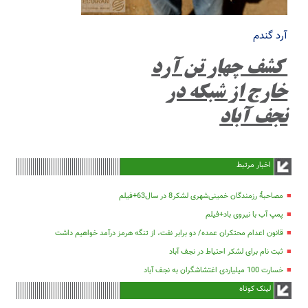
آرد گندم
کشف چهار تن آرد
خارج از شبکه در
نجف آباد
اخبار مرتبط
مصاحبۀ رزمندگان خمینی‌شهری لشکر8 در سال63+فیلم
پمپ آب با نیروی باد+فیلم
قانون اعدام محتکران عمده/ دو برابر نفت، از تنگه هرمز درآمد خواهیم داشت
ثبت نام برای لشکر احتیاط در نجف آباد
خسارت 100 میلیاردی اغتشاشگران به نجف آباد
لینک کوتاه