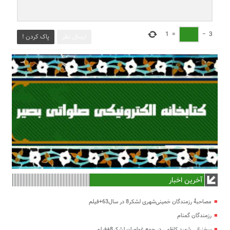
1
=
−
3
ارسال نظر
پاک کردن !
آخرین اخبار
مصاحبۀ رزمندگان خمینی‌شهری لشکر8 در سال63+فیلم
رزمندگان گمنام
سخنرانی شهید کاظمی در جمع غواصان لشکر8+فیلم