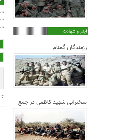
ا
ن
ن
ن
ایثار و شهادت
رزمندگان گمنام
+
7
سخنرانی شهید کاظمی در جمع
غواصان لشکر8+فیلم