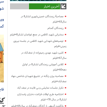
سره
آخرین اخبار
شهر
مصاحبۀ رزمندگان خمینی‌شهری لشکر8 در
سال63+فیلم
گمر
رزمندگان گمنام
سخنرانی شهید کاظمی در جمع غواصان لشکر8+فیلم
توصیه‌های شهدایی شهید کاظمی در جلسه نیروی
زمینی+فیلم
کلیپ شهید مهدی رحیم‌زاده از نجف‌آباد در
سال67+فیلم
کلاس آموزشی رزمندگان لشکر8 در اوایل
دهه60+فیلم
مصاحبه بیژن زنگنه در تشییع شهیدان شاخص جهاد
نجف‌آباد+فیلم
تکرار جلسات نمایشی و بی فایده در نجف آباد
قاچ
اختتامیه طرح اوقات فراغت دختران پاسداران
لشکر8 در سال 78+ فیلم
بازگشت گروهی از آزادگان نجف‌آباد در سال69+فیلم