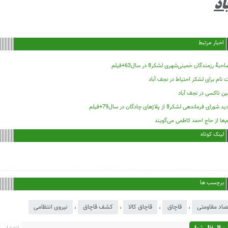
اد
اخبار مرتبط
حبۀ رزمندگان خمینی‌شهری لشکر8 در سال63+فیلم
 نام برای لشکر احتیاط در نجف آباد
ین تاکسی در نجف آباد
د شورای فرماندهی لشکر8 از پلاژهای چادگان در سال79+فیلم
‌ها از حاج احمد کاظمی می‌گویند
لینک کوتاه
برچسب ها
صاد مقاومتی
،
قاچاق
،
قاچاق کالا
،
کشف قاچاق
،
نیروی انتظامی