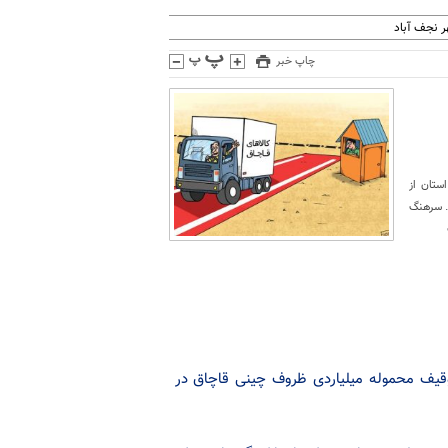
 نجف آباد
چاپ خبر
استان از
. سرهنگ
یف محموله میلیاردی ظروف چینی قاچاق در