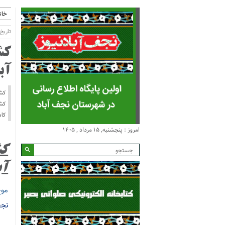
خان
تاریخ انتش
آب
کشف
کام
امروز : پنجشنبه, ۱۵ مرداد , ۱۴۰۵
آب
موج
نجف