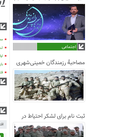
آب
مصا
اجتماعی
ثبت
اول
مصاحبۀ رزمندگان خمینی‌شهری
بازدی
لشکر8 در سال63+فیلم
قلم
ثبت نام برای لشکر احتیاط در
نجف آباد
اقت