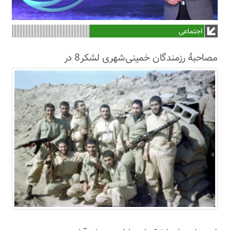
اجتماعی
مصاحبۀ رزمندگان خمینی‌شهری لشکر8 در
سال63+فیلم