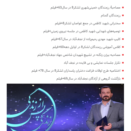
مصاحبۀ رزمندگان خمینی‌شهری لشکر8 در سال63+فیلم
رزمندگان گمنام
سخنرانی شهید کاظمی در جمع غواصان لشکر8+فیلم
توصیه‌های شهدایی شهید کاظمی در جلسه نیروی زمینی+فیلم
کلیپ شهید مهدی رحیم‌زاده از نجف‌آباد در سال67+فیلم
کلاس آموزشی رزمندگان لشکر8 در اوایل دهه60+فیلم
مصاحبه بیژن زنگنه در تشییع شهیدان شاخص جهاد نجف‌آباد+فیلم
تکرار جلسات نمایشی و بی فایده در نجف آباد
اختتامیه طرح اوقات فراغت دختران پاسداران لشکر8 در سال 78+ فیلم
بازگشت گروهی از آزادگان نجف‌آباد در سال69+فیلم