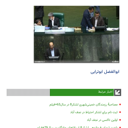
ابوالفضل ابوترابی
اخبار مرتبط
مصاحبۀ رزمندگان خمینی‌شهری لشکر8 در سال63+فیلم
ثبت نام برای لشکر احتیاط در نجف آباد
اولین تاکسی در نجف آباد
بازدید شورای فرماندهی لشکر8 از پلاژهای چادگان در سال79+فیلم