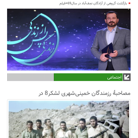
بازگشت گروهی از آزادگان نجف‌آباد در سال69+فیلم
اجتماعی
مصاحبۀ رزمندگان خمینی‌شهری لشکر8 در
سال63+فیلم