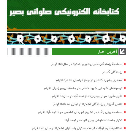
آخرین اخبار
مصاحبۀ رزمندگان خمینی‌شهری لشکر8 در سال63+فیلم
رزمندگان گمنام
سخنرانی شهید کاظمی در جمع غواصان لشکر8+فیلم
توصیه‌های شهدایی شهید کاظمی در جلسه نیروی زمینی+فیلم
کلیپ شهید مهدی رحیم‌زاده از نجف‌آباد در سال67+فیلم
کلاس آموزشی رزمندگان لشکر8 در اوایل دهه60+فیلم
مصاحبه بیژن زنگنه در تشییع شهیدان شاخص جهاد نجف‌آباد+فیلم
تکرار جلسات نمایشی و بی فایده در نجف آباد
اختتامیه طرح اوقات فراغت دختران پاسداران لشکر8 در سال 78+ فیلم