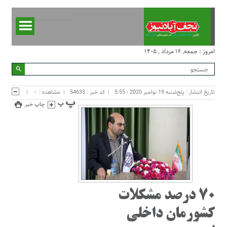
امروز : جمعه, ۱۶ مرداد , ۱۴۰۵
تاریخ انتشار : پنج‌شنبه 19 نوامبر 2020 - 5:55
کد خبر : 54633
مشاهده :
-
چاپ خبر
۷۰ درصد مشکلات
کشورمان داخلی