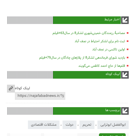
اخبار مرتبط
مصاحبۀ رزمندگان خمینی‌شهری لشکر8 در سال63+فیلم
ثبت نام برای لشکر احتیاط در نجف آباد
اولین تاکسی در نجف آباد
بازدید شورای فرماندهی لشکر8 از پلاژهای چادگان در سال79+فیلم
قلم‌ها از حاج احمد کاظمی می‌گویند
لینک کوتاه
لینک کوتاه
برچسب ها
ابوالفضل ابوترابی
،
تحریم
،
دولت
،
مشکلات اقتصادی