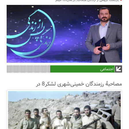
بازگشت گروهی از آزادگان نجف‌آباد در سال69+فیلم
اجتماعی
مصاحبۀ رزمندگان خمینی‌شهری لشکر8 در
سال63+فیلم