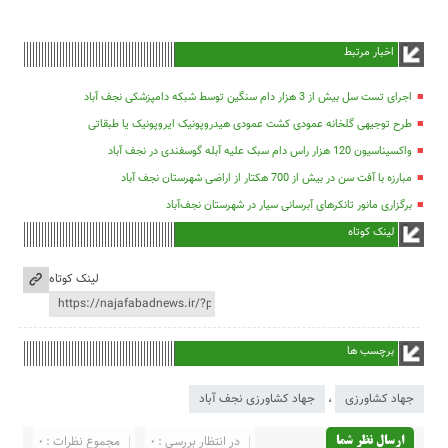
اخبار مرتبط
اجرای تست سل بیش از 3 هزار دام سنگین توسط شبکه دامپزشکی نجف آباد
طرح توجیهی گلخانه عمودی کشت عمودی هیدروپونیک ایروپونیک یا طبقاتی
واکسیناسیون 120 هزار راس دام سبک علیه آبله گوسفندی در نجف آباد
مبارزه با آفت سن در بیش از 700 هکتار از اراضی شهرستان نجف آباد
برگزاری مانور تانکرهای آبرسانی سیار در شهرستان نجف‌آباد
لینک کوتاه
لینک کوتاه
برچسب ها
جهاد کشاورزی
،
جهاد کشاورزی نجف آباد
در انتظار بررسی : 0
مجموع نظرات : 0
ارسال نظر شما