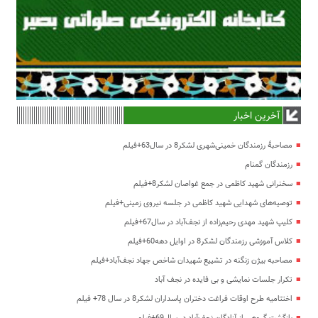
آخرین اخبار
مصاحبۀ رزمندگان خمینی‌شهری لشکر8 در سال63+فیلم
رزمندگان گمنام
سخنرانی شهید کاظمی در جمع غواصان لشکر8+فیلم
توصیه‌های شهدایی شهید کاظمی در جلسه نیروی زمینی+فیلم
کلیپ شهید مهدی رحیم‌زاده از نجف‌آباد در سال67+فیلم
کلاس آموزشی رزمندگان لشکر8 در اوایل دهه60+فیلم
مصاحبه بیژن زنگنه در تشییع شهیدان شاخص جهاد نجف‌آباد+فیلم
تکرار جلسات نمایشی و بی فایده در نجف آباد
اختتامیه طرح اوقات فراغت دختران پاسداران لشکر8 در سال 78+ فیلم