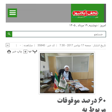
امروز : دوشنبه, ۱۹ مرداد , ۱۴۰۵
تاریخ انتشار : جمعه 17 نوامبر 2017 - 7:30
کد خبر : 35840
مشاهده :
-
چاپ خبر
60 درصد موقوفات
مربوط به