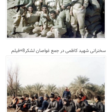
سخنرانی شهید کاظمی در جمع غواصان لشکر8+فیلم