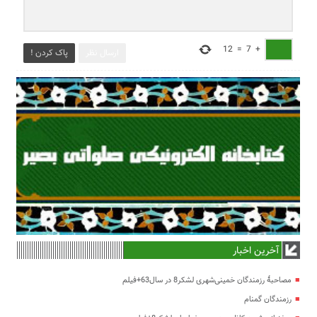
12
=
7
+
ارسال نظر
پاک کردن !
آخرین اخبار
مصاحبۀ رزمندگان خمینی‌شهری لشکر8 در سال63+فیلم
رزمندگان گمنام