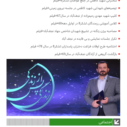
سخنرانی شهید کاظمی در جمع غواصان لشکر8+فیلم
توصیه‌های شهدایی شهید کاظمی در جلسه نیروی زمینی+فیلم
کلیپ شهید مهدی رحیم‌زاده از نجف‌آباد در سال67+فیلم
کلاس آموزشی رزمندگان لشکر8 در اوایل دهه60+فیلم
مصاحبه بیژن زنگنه در تشییع شهیدان شاخص جهاد نجف‌آباد+فیلم
تکرار جلسات نمایشی و بی فایده در نجف آباد
اختتامیه طرح اوقات فراغت دختران پاسداران لشکر8 در سال 78+ فیلم
بازگشت گروهی از آزادگان نجف‌آباد در سال69+فیلم
اجتماعی