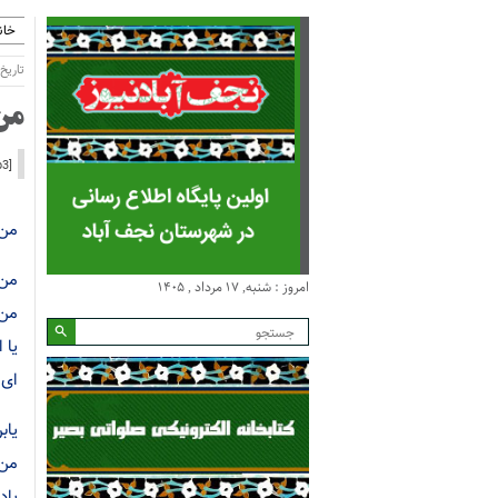
خان
تاریخ انتش
من
[audio mp3="http://meysammotiee.ir/files/other/moharram/Shab6Moharram1389%5B03%5D.mp3" ] [download id="24371"]
من 
من 
امروز : شنبه, ۱۷ مرداد , ۱۴۰۵
من 
یا 
ای 
یاب
من 
یاد