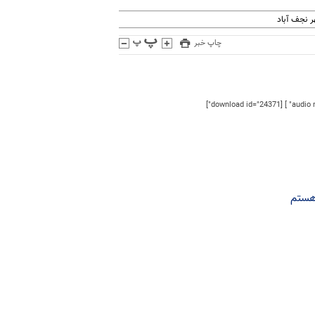
 نجف آباد
چاپ خبر
 هستم