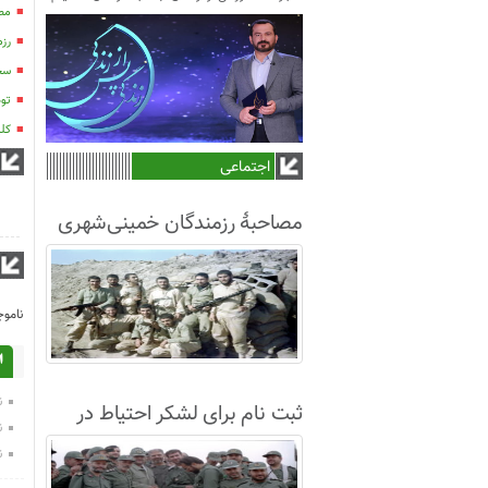
مصا
رزم
سخن
تو
کلی
اجتماعی
مصاحبۀ رزمندگان خمینی‌شهری
لشکر8 در سال63+فیلم
ناموج
ا
ن
ثبت نام برای لشکر احتیاط در
ن
نجف آباد
ن