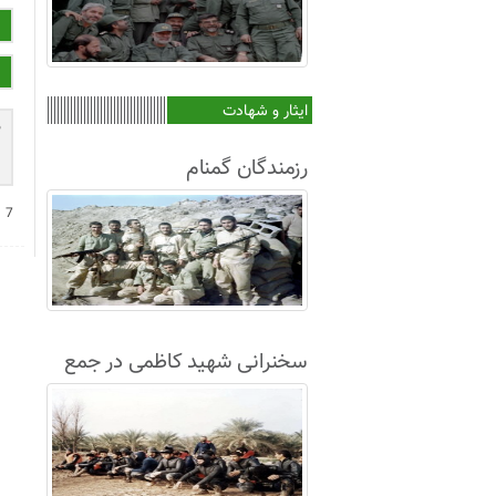
ایثار و شهادت
رزمندگان گمنام
−
7
سخنرانی شهید کاظمی در جمع
غواصان لشکر8+فیلم