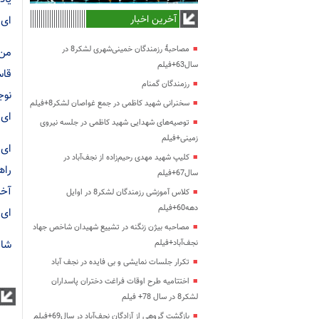
آخرین اخبار
ای 
مصاحبۀ رزمندگان خمینی‌شهری لشکر8 در
من 
سال63+فیلم
قاس
رزمندگان گمنام
نوج
سخنرانی شهید کاظمی در جمع غواصان لشکر8+فیلم
ای 
توصیه‌های شهدایی شهید کاظمی در جلسه نیروی
زمینی+فیلم
ای 
کلیپ شهید مهدی رحیم‌زاده از نجف‌آباد در
راه
سال67+فیلم
آخر
کلاس آموزشی رزمندگان لشکر8 در اوایل
دهه60+فیلم
ای 
مصاحبه بیژن زنگنه در تشییع شهیدان شاخص جهاد
شاع
نجف‌آباد+فیلم
تکرار جلسات نمایشی و بی فایده در نجف آباد
اختتامیه طرح اوقات فراغت دختران پاسداران
لشکر8 در سال 78+ فیلم
بازگشت گروهی از آزادگان نجف‌آباد در سال69+فیلم