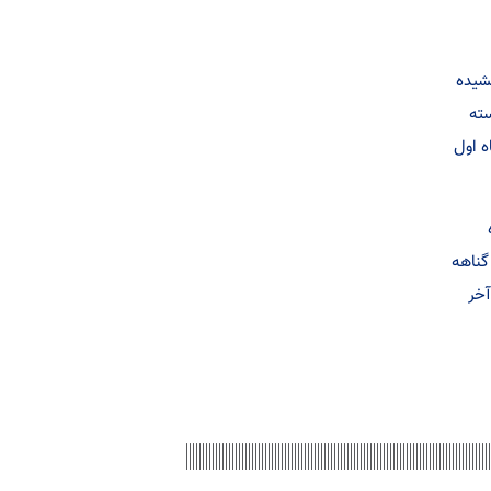
شیده
ته
ه اول
گناهه
آخر