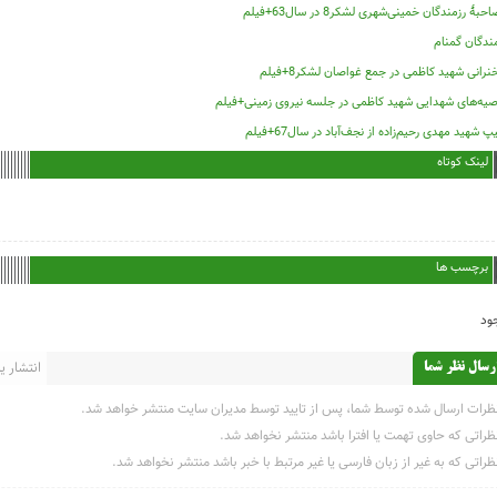
حبۀ رزمندگان خمینی‌شهری لشکر8 در سال63+فیلم
ندگان گمنام
رانی شهید کاظمی در جمع غواصان لشکر8+فیلم
صیه‌های شهدایی شهید کاظمی در جلسه نیروی زمینی+فیلم
پ شهید مهدی رحیم‌زاده از نجف‌آباد در سال67+فیلم
لینک کوتاه
برچسب ها
ود
انتشار یاف
رسال نظر شما
ظرات ارسال شده توسط شما، پس از تایید توسط مدیران سایت منتشر خواهد شد.
ظراتی که حاوی تهمت یا افترا باشد منتشر نخواهد شد.
ظراتی که به غیر از زبان فارسی یا غیر مرتبط با خبر باشد منتشر نخواهد شد.