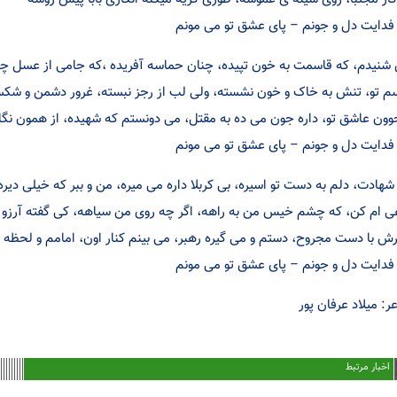
فدایت دل و جونم – پای عشق تو می مونم
شنیدم، که قاسمت به خون تپیده، چنان حماسه آفریده ،که جامی از عسل چ
م تو، تنش به خاک و خون نشسته، ولی لب از رجز نبسته، غرور دشمن و شکس
وون عاشق تو، داره جون می ده به مقتل، می دونستم که شهیده، از همون نگا
فدایت دل و جونم – پای عشق تو می مونم
شهادت، دلم به دست تو اسیره، بی کربلا داره می میره، من و ببر که خیلی دیره
ی ام کن، که چشم خیس من به راهه، اگر چه روی من سیاهه، کی گفته آرزو 
ش با دست مجروح، دستم و می گیره رهبر، می بینم کنار اون، امامم و لحظه 
فدایت دل و جونم – پای عشق تو می مونم
ر: میلاد عرفان پور
اخبار مرتبط