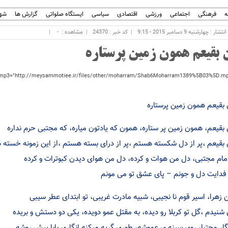
ه
فرهنگی
اجتماعی
ورزشی
اقتصادی
سیاسی
ایستگاه صلواتی
گزارش ها
شهر
ار : چهارشنبه 9 دسامبر 2015 - 9:15
کد خبر : 24370
مشاهده :
-
 بقیعم همون زمین پرستاره
بقیعم همون زمین پرستاره
بقیعم، همون زمین پر ستاره، همون که یادتون میاره، که مجتبی حرم نداره
بقیعم ،پر از دل شکسته هستم ،پر از درای بسته هستم ،از این زمونه خسته
امام مجتبی، دل من هوات و کرده، دل من هوای دیدن کبوترات و کرده
فدایت دل و جونم – پای عشق تو می مونم
ن زهرا، اسیر قوم نا نجیبی، شبیه مادرت غریبی، تو ابتدای عطر سیبی
شنیدم ،گل تو کربلا رو دیده، به مقتل عمو دویده، یکی دو دستش و بریده
گار مجتبا، روی سینه ی عموشه، طوری گریه میکنه انگاری بابا پیش روشه