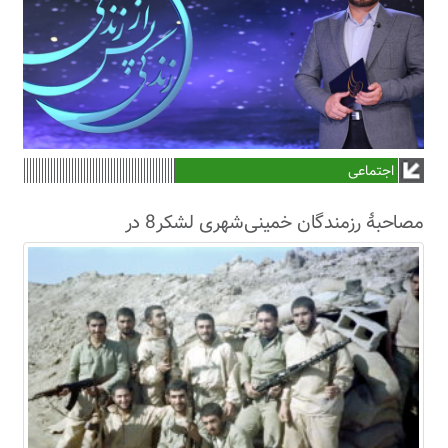
اجتماعی
مصاحبۀ رزمندگان خمینی‌شهری لشکر8 در
سال63+فیلم