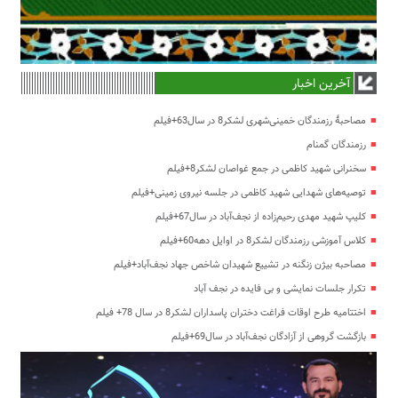
آخرین اخبار
مصاحبۀ رزمندگان خمینی‌شهری لشکر8 در سال63+فیلم
رزمندگان گمنام
سخنرانی شهید کاظمی در جمع غواصان لشکر8+فیلم
توصیه‌های شهدایی شهید کاظمی در جلسه نیروی زمینی+فیلم
کلیپ شهید مهدی رحیم‌زاده از نجف‌آباد در سال67+فیلم
کلاس آموزشی رزمندگان لشکر8 در اوایل دهه60+فیلم
مصاحبه بیژن زنگنه در تشییع شهیدان شاخص جهاد نجف‌آباد+فیلم
تکرار جلسات نمایشی و بی فایده در نجف آباد
اختتامیه طرح اوقات فراغت دختران پاسداران لشکر8 در سال 78+ فیلم
بازگشت گروهی از آزادگان نجف‌آباد در سال69+فیلم