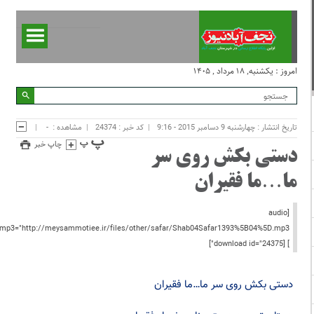
امروز : یکشنبه, ۱۸ مرداد , ۱۴۰۵
تاریخ انتشار : چهارشنبه 9 دسامبر 2015 - 9:16
کد خبر : 24374
مشاهده :
-
چاپ خبر
دستی بکش روی سر
ما…ما فقیران
[audio
="http://meysammotiee.ir/files/other/safar/Shab04Safar1393%5B04%5D.mp3"
] [download id="24375"]
دستی بکش روی سر ما…ما فقیران