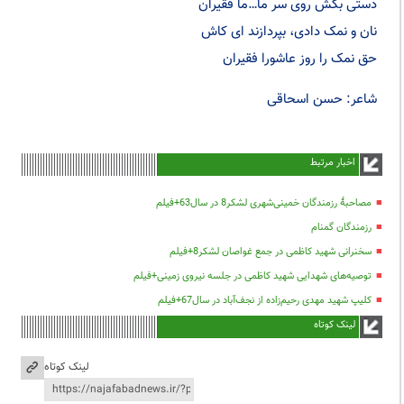
دستی بکش روی سر ما…ما فقیران
نان و نمک دادی، بپردازند ای کاش
حق نمک را روز عاشورا فقیران
شاعر: حسن اسحاقی
اخبار مرتبط
مصاحبۀ رزمندگان خمینی‌شهری لشکر8 در سال63+فیلم
رزمندگان گمنام
سخنرانی شهید کاظمی در جمع غواصان لشکر8+فیلم
توصیه‌های شهدایی شهید کاظمی در جلسه نیروی زمینی+فیلم
کلیپ شهید مهدی رحیم‌زاده از نجف‌آباد در سال67+فیلم
لینک کوتاه
لینک کوتاه