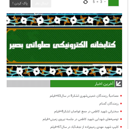
5
=
3
−
ارسال نظر
پاک کردن !
آخرین اخبار
مصاحبۀ رزمندگان خمینی‌شهری لشکر8 در سال63+فیلم
رزمندگان گمنام
سخنرانی شهید کاظمی در جمع غواصان لشکر8+فیلم
توصیه‌های شهدایی شهید کاظمی در جلسه نیروی زمینی+فیلم
کلیپ شهید مهدی رحیم‌زاده از نجف‌آباد در سال67+فیلم