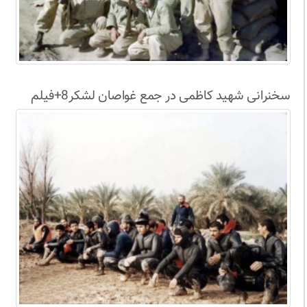
سخنرانی شهید کاظمی در جمع غواصان لشکر8+فیلم