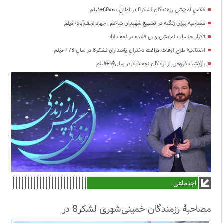
کلاس آموزشی رزمندگان لشکر8 در اوایل دهه60+فیلم
مصاحبه بیژن زنگنه در تشییع شهیدان شاخص جهاد نجف‌آباد+فیلم
تکرار جلسات نمایشی و بی فایده در نجف آباد
اختتامیه طرح اوقات فراغت دختران پاسداران لشکر8 در سال 78+ فیلم
بازگشت گروهی از آزادگان نجف‌آباد در سال69+فیلم
اجتماعی
مصاحبۀ رزمندگان خمینی‌شهری لشکر8 در