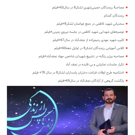
مصاحبۀ رزمندگان خمینی‌شهری لشکر8 در سال63+فیلم
رزمندگان گمنام
سخنرانی شهید کاظمی در جمع غواصان لشکر8+فیلم
توصیه‌های شهدایی شهید کاظمی در جلسه نیروی زمینی+فیلم
کلیپ شهید مهدی رحیم‌زاده از نجف‌آباد در سال67+فیلم
کلاس آموزشی رزمندگان لشکر8 در اوایل دهه60+فیلم
مصاحبه بیژن زنگنه در تشییع شهیدان شاخص جهاد نجف‌آباد+فیلم
تکرار جلسات نمایشی و بی فایده در نجف آباد
اختتامیه طرح اوقات فراغت دختران پاسداران لشکر8 در سال 78+ فیلم
بازگشت گروهی از آزادگان نجف‌آباد در سال69+فیلم