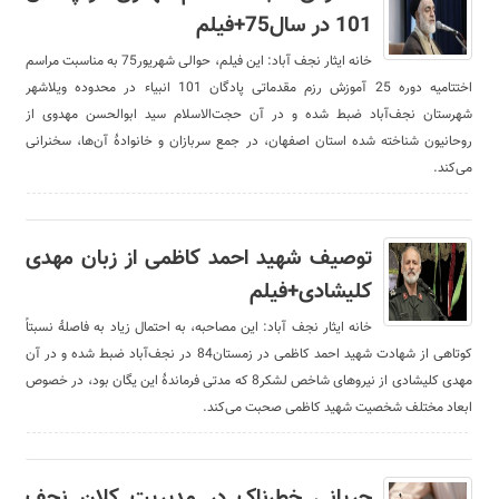
101 در سال75+فیلم
خانه ایثار نجف آباد: این فیلم، حوالی شهریور75 به مناسبت مراسم
اختتامیه دوره 25 آموزش رزم مقدماتی پادگان 101 انبیاء در محدوده ویلاشهر
شهرستان نجف‌آباد ضبط شده و در آن حجت‌الاسلام سید ابوالحسن مهدوی از
روحانیون شناخته شده استان اصفهان، در جمع سربازان و خانوادۀ آن‌ها، سخنرانی
می‌کند.
توصیف شهید احمد کاظمی از زبان مهدی
کلیشادی+فیلم
خانه ایثار نجف آباد: این مصاحبه، به احتمال زیاد به فاصلۀ نسبتاً
کوتاهی از شهادت شهید احمد کاظمی در زمستان84 در نجف‌آباد ضبط شده و در آن
مهدی کلیشادی از نیروهای شاخص لشکر8 که مدتی فرماندۀ این یگان بود، در خصوص
ابعاد مختلف شخصیت شهید کاظمی صحبت می‌کند.
جریانی خطرناک در مدیریت کلان نجف