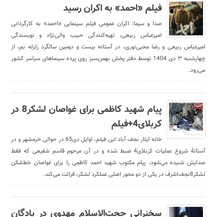
فیلم «احمد» به اکران رسید
صدا و سیما: اکران عمومی فیلم سینمایی «احمد» به کارگردانی
امیرعباس ربیعی، تهیه‌کنندگی حبیب والی‌نژاد و نویسندگی
امیرعباس ربیعی و رضا محبی‌نوری، در آستانه بیست و دومین سالگرد زلزله بم، از
چهارشنبه ۳ دی 1404 توسط دفتر پخش بهمن‌سبز روی پرده سینما‌های سراسر کشور
می‌رود.
پیام شهید کاظمی برای غواصان لشکر8 در
کربلای4+فیلم
خانه ایثار نجف آباد:این فیلم، اوایل دی65 در حوالی خرمشهر و در
آستانۀ شروع عملیات کربلای4 ضبط شده و در آن مرحوم قاسم شفیعی که فقط
صدایش شنیده می‌شود، پیام مکتوب شهید احمد کاظمی را برای غواصان خط‌شکن
لشکر8نجف‌اشرف در یکی از دو محور اصلی عملکرد لشکر، قرائت می‌کند.
سخنرانی حجت‌الاسلام مهدوی در پادگان