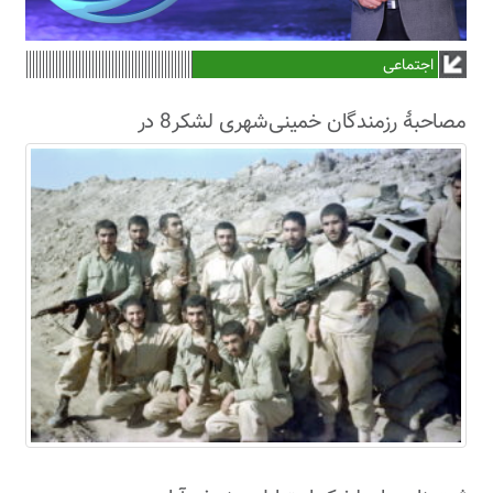
اجتماعی
مصاحبۀ رزمندگان خمینی‌شهری لشکر8 در
سال63+فیلم