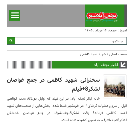
امروز : جمعه, ۱۶ مرداد , ۱۴۰۵
صفحه اصلی
/ شهید احمد کاظمی
اخبار نجف آباد
سخنرانی شهید کاظمی در جمع غواصان
لشکر8+فیلم
خانه ایثار نجف آباد: در این فیلم که اوایل دی65، مدت کوتاهی
قبل از شروع عملیات کربلای4 در خرمشهر ضبط شده، بخش‌هایی از صحبت‌های شهید
احمد کاظمی فرماندۀ وقت لشکر8نجف‌اشرف در جمع غواصان خط‌شکن
لشکر8نجف‌اشرف، به تصویر کشیده شده است.